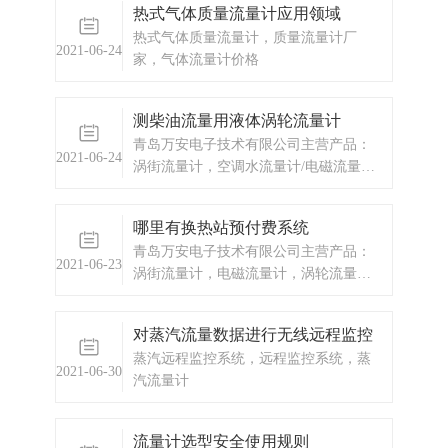
热式气体质量流量计应用领域
流量计行业的迅速发展，天然气管道的
热式气体质量流量计，质量流量计厂
计量仪表出现多样化的发展，气体罗茨
2021-06-24
家，气体流量计价格
流量计成为各大厂商竞相追逐的结算仪
表。气体罗茨
测柴油流量用液体涡轮流量计
青岛万安电子技术有限公司主营产品：
2021-06-24
涡街流量计，空调水流量计/电磁流量
计，预付费流量计，IC卡预付费流量
计，蒸汽预付费流量计，预付费流量计
哪里有换热站预付费系统
厂家，涡轮流量计，显示仪表，热量
青岛万安电子技术有限公司主营产品：
表，差压式仪表，分析仪器，水质监测
2021-06-23
涡街流量计，电磁流量计，涡轮流量
设备，压力仪表等，以及承接电气自动
计，换热站预付费，ic卡预付费系统，蒸
化项目。
汽预付费系统，显示仪表，热量表，差
对蒸汽流量数据进行无线远程监控
压式仪表，分析仪器，水质监测设备，
蒸汽远程监控系统，远程监控系统，蒸
压力仪表等，以及承接电气自动化项
2021-06-30
汽流量计
目。
流量计选型安全使用规则