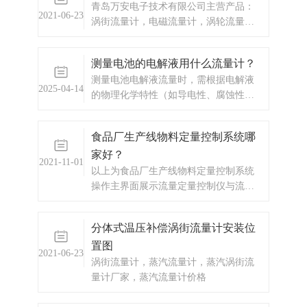
青岛万安电子技术有限公司主营产品：
不能测量石油制品和有机溶剂等。2、精
2021-06-23
涡街流量计，电磁流量计，涡轮流量
度（1） 单声道超声波流量计精度
计，ic卡预付费系统，蒸汽预付费系统，
显示仪表，热量表，差压式仪表，分析
测量电池的电解液用什么流量计？
仪器，水质监测设备，压力仪表等，以
测量电池电解液流量时，需根据电解液
及承接电气自动化项目。
2025-04-14
的物理化学特性（如导电性、腐蚀性、
黏度等）以及工况条件（流量范围、温
度、压力等）选择合适的流量计。以下
食品厂生产线物料定量控制系统哪
是几种适合测量电解液流量的流量计类
家好？
型及其优缺点分析：选型关键因素总结
2021-11-01
1. 电解液性质： - 导电性 → 电磁流量
以上为食品厂生产线物料定量控制系统
计（导电）或科里奥利（非导电）；
操作主界面展示流量定量控制仪与流量
- 腐蚀性 → 选择耐腐蚀材质（如
传感器及控制流量通断的执行机构（一
PTFE、哈氏合金）； - 黏度 → 高黏
般是电磁通断阀）一起，组成完整的流
分体式温压补偿涡街流量计安装位
度优先选齿轮流量计或科里奥利。 2. 流
量定量控制系统。本流量定量控制仪按
置图
量范围： - 小流量（＜1 L/min）→ 齿
输入信号分为频率脉冲输入型和流量变
2021-06-23
轮流量计； - 大流量 → 电磁或超声波
送信号输入型两种供用户选择订购。本
涡街流量计，蒸汽流量计，蒸汽涡街流
流量计。 3. ...
流量定量控制
量计厂家，蒸汽流量计价格