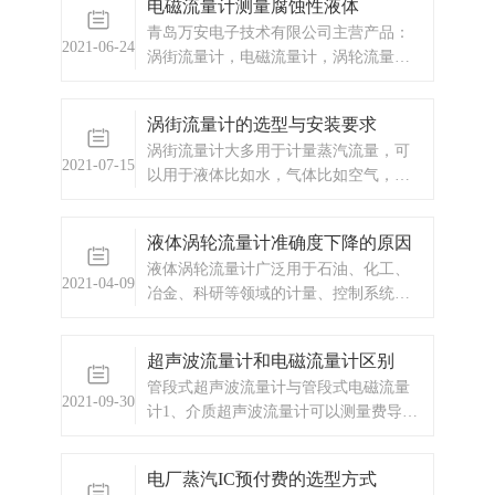
电磁流量计测量腐蚀性液体
等，以及承接电气自动化项目。欢迎来
青岛万安电子技术有限公司主营产品：
电咨询。
2021-06-24
涡街流量计，电磁流量计，涡轮流量
计，显示仪表，热量表，差压式仪表，
分析仪器，水质监测设备，压力仪表
涡街流量计的选型与安装要求
等，以及承接电气自动化项目。
涡街流量计大多用于计量蒸汽流量，可
2021-07-15
以用于液体比如水，气体比如空气，氧
气等介质的计量，是一款具有广泛用途
的流量仪表，应用领域主要包括工业生
液体涡轮流量计准确度下降的原因
产过程、能源流量、环境保护工程、交
液体涡轮流量计广泛用于石油、化工、
通运输等。
2021-04-09
冶金、科研等领域的计量、控制系统。
配备有卫生接头的液体涡轮
超声波流量计和电磁流量计区别
管段式超声波流量计与管段式电磁流量
2021-09-30
计1、介质超声波流量计可以测量费导电
类介质，比如汽油、柴油、酒精等，不
能测量强酸强碱。电磁流量计可以测量
电厂蒸汽IC预付费的选型方式
导电率高的液体，可以测量强酸强碱。