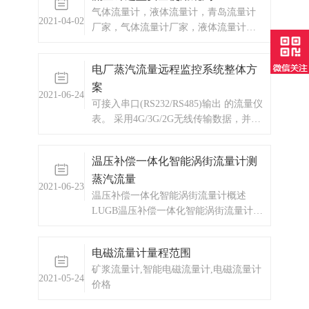
气体流量计，液体流量计，青岛流量计
2021-04-02
厂家，气体流量计厂家，液体流量计厂
家
电厂蒸汽流量远程监控系统整体方
案
2021-06-24
可接入串口(RS232/RS485)输出 的流量仪
表。 采用4G/3G/2G无线传输数据，并具
备无线信号质量监测功能。 大容量数据
存储。 平均工作电流仅10mA。
温压补偿一体化智能涡街流量计测
蒸汽流量
2021-06-23
温压补偿一体化智能涡街流量计概述
LUGB温压补偿一体化智能涡街流量计是
以全新的设计理念，将温度、压力、流
量信号集于一体，通过智能数字处理器
电磁流量计量程范围
将三种信号混合处理后输出一个补偿后
矿浆流量计,智能电磁流量计,电磁流量计
的标准流量，从而实现了对气体、蒸汽
2021-05-24
价格
的温压补偿功能。