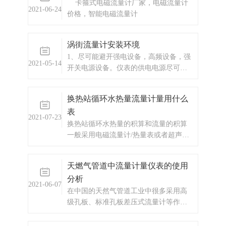
卡箍式电磁流量计厂家，电磁流量计
2021-06-24
价格，智能电磁流量计
涡街流量计安装环境
1、尽可能避开强电设备，高频设备，强
2021-05-14
开关电源设备。仪表的供电电源尽可能
与这些设备分离。2、避开高温热源和辐
射源的直接影响。如果必须安装，须有
换热站循环水热量流量计量用什么
隔热通风措施。3、避开高湿环境和强腐
表
蚀性气体环境。若必须安装，须有通风
2021-07-23
设备。4、涡街流量计应尽量避免安装在
换热站循环水热量的积算和流量的积算
震动
一般采用电磁流量计/热量表或者超声波
流量计/热量表。
天燃气管道中流量计量仪表的使用
分析
2021-06-07
在中国的天然气管道工业中很多采用高
级孔板、标准孔板差压式流量计等作为
贸易结算的计量仪表，在较小的管道中
也有采用涡街流量计的情况。现在随着