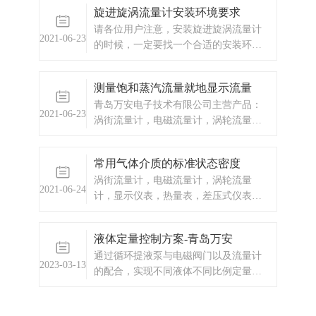
旋进旋涡流量计安装环境要求
请各位用户注意，安装旋进旋涡流量计
2021-06-23
的时候，一定要找一个合适的安装环
境，不然对旋进旋涡流量计在运行的时
候会产生影响。天然气流量计厂家，燃
测量饱和蒸汽流量就地显示流量
气流量计，旋进旋涡流量计
青岛万安电子技术有限公司主营产品：
2021-06-23
涡街流量计，电磁流量计，涡轮流量
计，显示仪表，热量表，差压式仪表，
分析仪器，水质监测设备，压力仪表
常用气体介质的标准状态密度
等，以及承接电气自动化项目。欢迎来
涡街流量计，电磁流量计，涡轮流量
电咨询。
2021-06-24
计，显示仪表，热量表，差压式仪表，
分析仪器，水质监测设备，压力仪表
等，以及承接电气自动化项目。
液体定量控制方案-青岛万安
通过循环提液泵与电磁阀门以及流量计
2023-03-13
的配合，实现不同液体不同比例定量添
加到收集罐中。