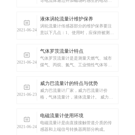
导电流体通过外加磁场时感生的电动势
来测量导电流体流量的一种仪器。 磁路
系统：其作用是产生均匀的直流或交流
液体涡轮流量计维护保养
磁场。
涡轮流量计传感器部分的维护保养要注
2021-06-24
意以下几点：1、使用时，应保持被测介
质的清洁，不含纤维和颗粒等杂质。2、
涡轮流量传感器在开始使用时，应先将
气体罗茨流量计特点
传感器内缓慢的充满介质，然后再开启
气体罗茨流量计是是测量天燃气、城市
出口阀门（阀门应安装在流量计后
2021-06-24
煤气、丙烷、氮气、工业惰性气体等非
端），严禁传感器处于无介质状态时受
腐蚀性气体的的理想仪表。
到高速流体的
威力巴流量计的特点与优势
威力巴流量计厂家，威力巴流量计价
2021-06-23
格，气体流量计，液体流量计。 威力巴
特点及优势结构简单、重量轻威力巴流
量计由一根带有多组取压孔的探头和引
电磁流量计使用环境
压管、管接头等所组成，除带截止阀的
电磁流量计是由直接接触管道介质的传
形式结构较为复杂外，一般结构都比较
2021-06-24
感器和上端信号转换器两部分构成。
简单，总共才10多个部件。