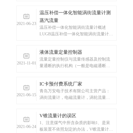
温压补偿一体化智能涡街流量计测
蒸汽流量
2021-06-23
温压补偿一体化智能涡街流量计概述
LUGB温压补偿一体化智能涡街流量计是
以全新的设计理念，将温度、压力、流
量信号集于一体，通过智能数字处理器
液体流量定量控制器
将三种信号混合处理后输出一个补偿后
流量定量控制仪与流量传感器及控制流
的标准流量，从而实现了对气体、蒸汽
2021-11-01
量通断的执行机构（一般是电磁通断阀
的温压补偿功能。
或者水泵，油泵）一起，组成完整的流
量定量控制系统。本流量定量控制仪按
IC卡预付费系统厂家
输入信号分为频率脉冲输入型和流量变
青岛万安电子技术有限公司主营产品：
送信号输入型两种供用户选择订购。
2021-06-15
涡街流量计，电磁流量计，涡轮流量
计，蒸汽预付费厂家，ic卡预付费系统，
蒸汽预付费系统，显示仪表，热量表，
V锥流量计的误区
差压式仪表，分析仪器，水质监测设
1、注意煤气中所含杂质的影响1、是呆
备，压力仪表等，以及承接电气自动化
2021-06-24
板装置不依照划定的办法，V锥流量计在
项目。