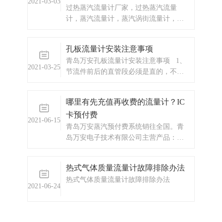
2021-03-03
液体的流速成正比，通过测量这个信号
过热蒸汽流量计厂家，过热蒸汽流量
可以得到流体的流量大小。
计，蒸汽流量计，蒸汽涡街流量计，蒸
汽涡街流量计厂家，蒸汽涡街流量计价
格，蒸汽流量计
孔板流量计安装注意事项
青岛万安孔板流量计安装注意事项 1、
2021-03-25
节流件前后的直管段必须是直的，不得
有肉眼可见的弯曲。 2、安装节流件用
得直管段应该是光滑的。 3、节流件前
哪里有先充值再收费的流量计？IC
后要求有足够长的直管段，这段足够
卡预付费
2021-06-15
青岛万安蒸汽预付费系统销往全国。青
岛万安电子技术有限公司主营产品：涡
街流量计，电磁流量计，涡轮流量计，
蒸汽预付费厂家，ic卡预付费系统，蒸汽
热式气体质量流量计故障排除办法
预付费系统，显示仪表，热量表，差压
热式气体质量流量计故障排除办法
式仪表，分析仪器，水质监测设备，压
2021-06-24
力仪表等，以及承接电气自动化项目。
欢迎来电