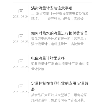
测量精度来选择。
涡街流量计安装注意事项
1、涡街流量计合理选择仪表安装位置和
2021-06-24
环境。 避开强电力设备，高频设
备，强电源开关设备；避开高温热源和
辐射源的影响，避开剧烈轰动场合和强
如何对热水的流量进行预付费管理
腐蚀 环境。2、涡街流量计上下要有必
青岛万安电子技术有限公司主营产品：
要的直管段。 若传感器设备点的上
2021-06-23
涡街流量计，电磁流量计，涡轮流量
游在同一平面上有二个90。弯头，则：
计，热水预付费，自来水预付费，换热
上游直管
站预付费，ic卡预付费系统，蒸汽预付费
电磁流量计衬里选择
系统，显示仪表，热量表，差压式仪
泥浆流量计厂家,电磁流量计厂家,电磁流
表，分析仪器，水质监测设备，压力仪
2021-05-25
量计价格
表等，以及承接电气自动化项目。
定量控制在食品行业的应用-定量罐
装
2021-03-23
某食品厂大豆油从大型罐子，用齿轮泵
打到管道中，然后分向各个管道分装。