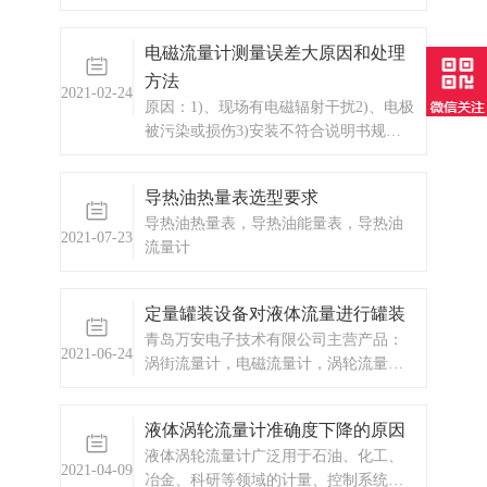
装置的进程中不标准。起因：管道前后
的直管段缺乏，这就招致流领会呈现不
电磁流量计测量误差大原因和处理
稳固的情形，从而直接影响丈量的准确
方法
度;另有一点，那就是装置的偏向错误。
2021-02-24
原因：1)、现场有电磁辐射干扰2)、电极
被污染或损伤3)安装不符合说明书规定
要求（直管段、弯头、阀门、汞）4)、
传感器不同心或密封垫凸入管内5)、上
导热油热量表选型要求
下阀门有扰动6)、液体中夹带气泡或大
导热油热量表，导热油能量表，导热油
颗粒7)、管道有泄漏8)、管道有强烈运动
2021-07-23
流量计
9)、工艺生产出现液体波动
定量罐装设备对液体流量进行罐装
青岛万安电子技术有限公司主营产品：
2021-06-24
涡街流量计，电磁流量计，涡轮流量
计，定量罐装，定量控制设备，定量控
制厂家，IC卡预付费流量计，蒸汽预付
液体涡轮流量计准确度下降的原因
费流量计，IC卡预付费，显示仪表，热
液体涡轮流量计广泛用于石油、化工、
量表，差压式仪表，分析仪器，水质监
2021-04-09
冶金、科研等领域的计量、控制系统。
测设备，压力仪表等，以及承接电气自