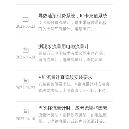
配备有卫生接头的液体涡轮
动化项目。
导热油预付费系统，IC卡充值系统
IC卡预付费流量计，是由带远传通讯接
2021-06-23
口的天然气流量计、电动阀门、
GPRS/CDMA 无线传输DTU模块、公共
无线网络、终端计算机和集中抄表管理
测泥浆流量用电磁流量计
系统软件组成。
青岛万安电子技术有限公司主营产品：
2021-06-24
涡街流量计，电磁流量计，涡轮流量
计，显示仪表，热量表，差压式仪表，
分析仪器，水质监测设备，压力仪表
V锥流量计直管段安装要求
等，以及承接电气自动化项目。
安装直管段要求低。V锥流量计对安装直
2021-06-23
管段要求低，上游直管：0－3D；下游直
管：0－1D。由于V锥流量传感器的外形
和中心安装位置的特点，它直接与流动
当选择流量计时，应考虑哪些因素
的高流速区域产生相互作用，V锥体迫使
流量计类型：选择仪表类型，如电磁流
高流速区域与靠近管壁的低流速混合。
2023-04-10
量计，涡轮流量计或超声波流量计等，
流体接近锥体时流态变得"
应根据被测介质的性质以及安装环境和