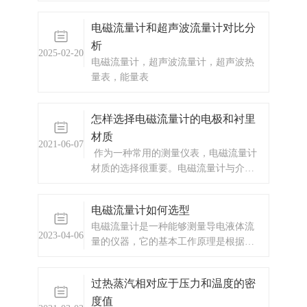
电磁流量计和超声波流量计对比分
析
2025-02-20
电磁流量计，超声波流量计，超声波热
量表，能量表
怎样选择电磁流量计的电极和衬里
材质
2021-06-07
作为一种常用的测量仪表，电磁流量计
材质的选择很重要。电磁流量计与介质
接触的部分只有电极与测量管的内部，
根据不同介质的特性，需挑选合适的电
电磁流量计如何选型
极以及衬里材料。
电磁流量计是一种能够测量导电液体流
2023-04-06
量的仪器，它的基本工作原理是根据电
磁感应定律实现的。当导电液体流经电
磁流量计内部的测量管时，液体在磁场
过热蒸汽相对应于压力和温度的密
中运动会产生电动势，根据法拉第电磁
度值
感应定律，电磁流量计产生的电信号与