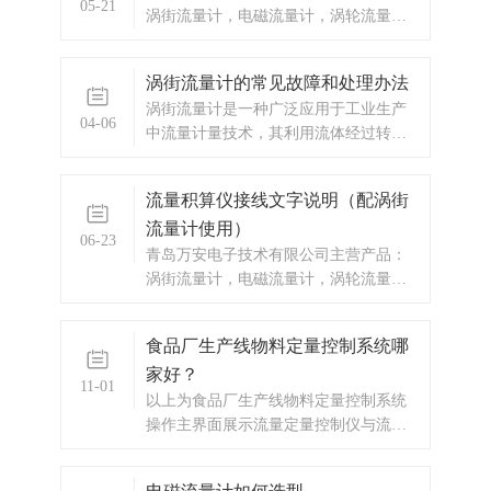
05-21
涡街流量计，电磁流量计，涡轮流量
计，显示仪表，热量表，差压式仪表，
分析仪器，水质监测设备，压力仪表
涡街流量计的常见故障和处理办法
等，以及承接电气自动化项目。
涡街流量计是一种广泛应用于工业生产
04-06
中流量计量技术，其利用流体经过转子
时产生角动量，通过传感器感应输出脉
冲，运用计算机技术来实现流量测量及
流量积算仪接线文字说明（配涡街
显示输出，具有精度高、响应快、安装
流量计使用）
维护简便等优点。
06-23
青岛万安电子技术有限公司主营产品：
涡街流量计，电磁流量计，涡轮流量
计，显示仪表，热量表，
食品厂生产线物料定量控制系统哪
家好？
11-01
以上为食品厂生产线物料定量控制系统
操作主界面展示流量定量控制仪与流量
传感器及控制流量通断的执行机构（一
般是电磁通断阀）一起，组成完整的流