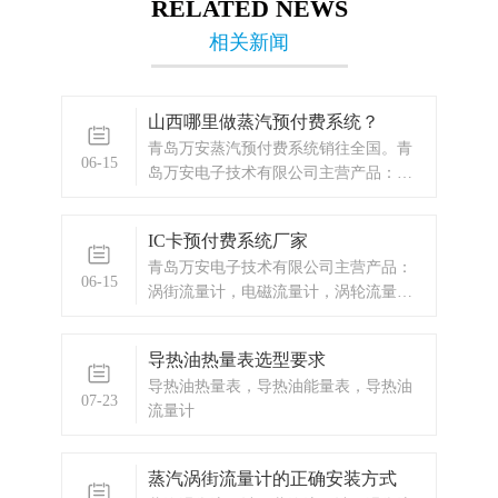
RELATED NEWS
相关新闻
山西哪里做蒸汽预付费系统？
青岛万安蒸汽预付费系统销往全国。青
06-15
岛万安电子技术有限公司主营产品：涡
街流量计，电磁流量计，涡轮流量计，
蒸汽预付费厂家，ic卡预付费系统，蒸汽
IC卡预付费系统厂家
预付费系统，显示仪表，热量表，差压
青岛万安电子技术有限公司主营产品：
式仪表，分析仪器，水质监测设备，压
06-15
涡街流量计，电磁流量计，涡轮流量
力仪表等，以及承接电气自动化项目。
计，蒸汽预付费厂家，ic卡预付费系统，
欢迎来电
蒸汽预付费系统，显示仪表，热量表，
导热油热量表选型要求
差压式仪表，分析仪器，水质监测设
导热油热量表，导热油能量表，导热油
备，压力仪表等，以及承接电气自动化
07-23
流量计
项目。
蒸汽涡街流量计的正确安装方式