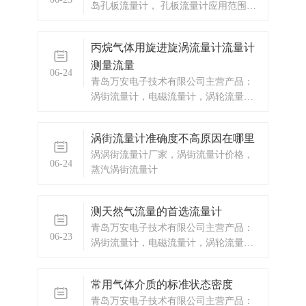
岛孔板流量计， 孔板流量计应用范围比
较广泛工业生产流量仪表是过程自动化
仪表与装置中的大类仪表之一，它被广
丙烷气体用旋进旋涡流量计流量计
泛适用于冶金、电力、煤炭、化工、石
测量流量
油、交通、建筑、轻纺、食品、医药、
06-24
农业、环境保护及人民日常生活等国民
青岛万安电子技术有限公司主营产品：
经济各个领域。能源计量能源分为一次
涡街流量计，电磁流量计，涡轮流量
能源（煤炭、原油、煤层气、
计，显示仪表，热量表，差压式仪表，
分析仪器，水质监测设备，压力仪表
涡街流量计准确度不高原因在哪里
等，以及承接电气自动化项目。
涡涡街流量计厂家，涡街流量计价格，
06-24
蒸汽涡街流量计
测天然气流量的首选流量计
青岛万安电子技术有限公司主营产品：
06-23
涡街流量计，电磁流量计，涡轮流量
计，显示仪表，热量表，差压式仪表，
分析仪器，水质监测设备，压力仪表
常用气体介质的标准状态密度
等，以及承接电气自动化项目。欢迎来
青岛万安电子技术有限公司主营产品：
电咨询。