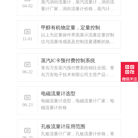
蒸汽涡街流量计，蒸汽流量计，涡街流
04-02
量计厂家，涡街流量计价格，蒸汽计量
表厂家，蒸汽流量表
甲醇有机物定量，定量控制
以上为定量操作界面展示流量定量控制
11-01
仪与流量传感器及控制流量通断的执行
机构（一般是电磁通断阀或者水泵，油
泵）一起，组成完整的流量定量控制系
蒸汽IC卡预付费控制系统
统。本流量定量控制仪按输入信号分为
青岛万安蒸汽预付费系统销往全国。青
频率脉冲输入型和流量变送信号输入型
06-22
岛万安电子技术有限公司主营产品：涡
两种供用户选择订购。本流量定量控制
街流量计，电磁流量计，涡轮流量计，
仪接受流量传
蒸汽IC卡预付费控制系统，蒸汽预付费
电磁流量计选型
厂家，ic卡预付费系统，蒸汽预付费系
电磁流量计选型，电磁流量计厂家，电
统，显示仪表，热量表，差压式仪表，
06-23
磁流量计价格
分析仪器，水质监测设备，压力仪表
等，以及承接电气自动化项目。
孔板流量计应用范围
孔板流量计厂家，孔板流量计价格，青
06-23