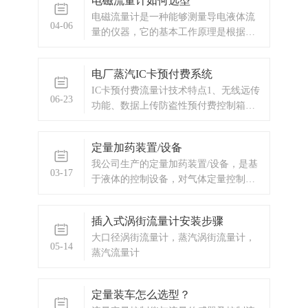
电磁流量计如何选型
量定量控制系统。本流量定量控制仪按
电磁流量计是一种能够测量导电液体流
输入信号分为频率脉冲输入型和流量变
04-06
量的仪器，它的基本工作原理是根据电
送信号输入型两种供用户选择订购。本
磁感应定律实现的。当导电液体流经电
流量定量控制
磁流量计内部的测量管时，液体在磁场
电厂蒸汽IC卡预付费系统
中运动会产生电动势，根据法拉第电磁
IC卡预付费流量计技术特点1、无线远传
感应定律，电磁流量计产生的电信号与
06-23
功能、数据上传防盗性预付费控制箱，
液体的流速成正比，通过测量这个信号
内置GPRS/CDMA 无线传输DTU模块，
可以得到流体的流量大小。
可轻松将用户的瞬时流量、累计流量、
定量加药装置/设备
温度、压力、余额、阀门开度、箱门开
我公司生产的定量加药装置/设备，是基
闭状态等信息上传到监控室的电脑。
03-17
于液体的控制设备，对气体定量控制的
意义不大。一套设备含：流量传感器，
定量控制器，阀门流量传感器，需要根
插入式涡街流量计安装步骤
据介质的的形态选择何种传感器，一般
大口径涡街流量计，蒸汽涡街流量计，
为液体涡轮流量计，椭圆齿轮流量计，
05-14
蒸汽流量计
液体腰轮流量计，电磁流量计，涡街流
量计等。用
定量装车怎么选型？