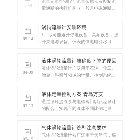
流量定量控制仪与流量传感器及控制流
11-01
量通断的执行机构（一般是电磁通断
阀）一起，组成完整的流量定量控制系
统。本流量定量控制仪按输入信号分为
涡街流量计安装环境
频率脉冲输入型和流量变送信号输入型
1、尽可能避开强电设备，高频设备，强
两种供用户选择订购。
05-14
开关电源设备。仪表的供电电源尽可能
与这些设备分离。2、避开高温热源和辐
射源的直接影响。如果必须安装，须有
液体涡轮流量计准确度下降的原因
隔热通风措施。3、避开高湿环境和强腐
液体涡轮流量计广泛用于石油、化工、
蚀性气体环境。若必须安装，须有通风
04-09
冶金、科研等领域的计量、控制系统。
设备。4、涡街流量计应尽量避免安装在
配备有卫生接头的液体涡轮
震动
液体定量控制方案-青岛万安
通过循环提液泵与电磁阀门以及流量计
03-13
的配合，实现不同液体不同比例定量添
加到收集罐中。
气体涡轮流量计选型注意要求
气体涡轮流量计被广泛用于天然气，煤
07-15