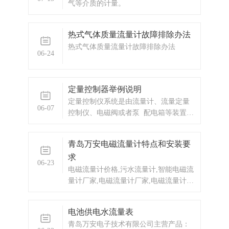
气等介质的计量。
热式气体质量流量计故障排除办法
热式气体质量流量计故障排除办法
06-24
定量控制器举例说明
定量控制仪系统是由流量计、流量定量
06-07
控制仪、电磁阀或者泵 配电箱等装置组
成。我公司设计生产的定量控制系统，
可实现对流体的定量计量、定量灌装、
青岛万安电磁流量计特点和安装要
定量配料的定量控制。
求
06-23
电磁流量计价格,污水流量计,智能电磁流
量计厂家,电磁流量计厂家,电磁流量计价
格,智能电磁流量计价格,电磁流量计厂
家,污水管道流量计,自来水流量计,自来
电池供电水流量表
水流量表,热水流量计,热水管道流量计,
青岛万安电子技术有限公司主营产品：
酸碱溶液流量计 青岛万安WF系列电磁