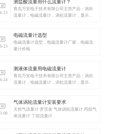
测盐酸流量用什么流量计？
信号电缆时，接线处屏蔽层的剥离长度也有
清晰的要求，如果不按要求操作，就可能出
青岛万安电子技术有限公司主营产品：涡街
6-23
现干扰的状况，导致电磁流
流量计，电磁流量计，涡轮流量计，显示仪
表，热量表，差压式仪表，分析仪器，水质
监测设备，压力仪表等，以及承接电气自动
电磁流量计选型
化项目。
电磁流量计选型，电磁流量计厂家，电磁流
6-23
量计价格
测液体流量用电磁流量计
青岛万安电子技术有限公司主营产品：涡街
6-24
流量计，电磁流量计，涡轮流量计，显示仪
表，热量表，差压式仪表，分析仪器，水质
监测设备，压力仪表等，以及承接电气自动
气体涡轮流量计安装要求
化项目。
天然气流量计 罗茨表 气体涡轮流量计 丙烷气
3-08
体流量计 丁烷流量计