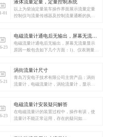
液体流量定量，定量控制系统
以上为柴油定量装车操作界面展示流量定量
1-01
控制仪与流量传感器及控制流量通断的执行
机构（一般是电磁通断阀或者水泵，油泵）
一起，组成完整的流量定量控制系统。本流
电磁流量计通电后无输出，屏幕无流量显示
量定量控制仪按输入信号分为频率脉冲输入
型和流量变送信号输入型两种供用户选择订
电磁流量计通电后无输出，屏幕无流量显示
6-23
购。
原因一般包含如下几个方面：1)、仪表测量介
质不正确，介质电导率不符合仪表规定2)、电
极受到强烈污染3)、现场有强干扰4)、流量
涡街流量计尺寸
小，小信号设定不合理5)、安装不正确，电极
没有接触介质6)、传感器装在非金属管道，却
青岛万安电子技术有限公司主营产品：涡街
5-21
无
流量计，电磁流量计，涡轮流量计，显示仪
表，热量表，差压式仪表，分析仪器，水质
监测设备，压力仪表等，以及承接电气自动
电磁流量计安装疑问解答
化项目。
在电磁流量计的装置过程中，操作有误，使
6-23
流量计不能正常运用，存在的疑问如
下： 1、信号电缆屏蔽层剥线长度不妥，
当电磁流量计接入变送器和流量管道之间的