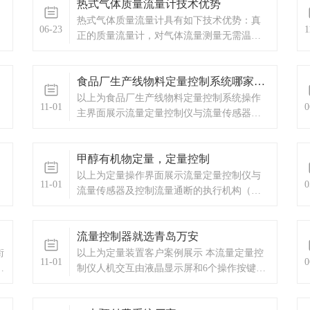
热式气体质量流量计技术优势
热式气体质量流量计具有如下技术优势：真
06-23
1
正的质量流量计，对气体流量测量无需温度
和压力补偿，测量方便、准确。
食品厂生产线物料定量控制系统哪家好？
以上为食品厂生产线物料定量控制系统操作
11-01
0
主界面展示流量定量控制仪与流量传感器及
控制流量通断的执行机构（一般是电磁通断
阀）一起，组成完整的流量定量控制系统。
甲醇有机物定量，定量控制
本流量定量控制仪按输入信号分为频率脉冲
输入型和流量变送信号输入型两种供用户选
以上为定量操作界面展示流量定量控制仪与
11-01
0
择订购。本流量定量控制
流量传感器及控制流量通断的执行机构（一
般是电磁通断阀或者水泵，油泵）一起，组
成完整的流量定量控制系统。本流量定量控
流量控制器就选青岛万安
制仪按输入信号分为频率脉冲输入型和流量
变送信号输入型两种供用户选择订购。本流
街
以上为定量装置客户案例展示 本流量定量控
11-01
0
量定量控制仪接受流量传
体
制仪人机交互由液晶显示屏和6个操作按键组
汽
成。本流量定量控制仪具有RS-485串行接
口，上位机可通过Modbus_RTU协议与之通