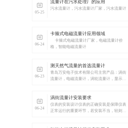
流量计在污水处理厂的应用
污水流量计，污水流量计厂家，污水流量计
05-25
卡箍式电磁流量计应用领域
卡箍式电磁流量计厂家，电磁流量计价
06-24
格，智能电磁流量计
测天然气流量的首选流量计
青岛万安电子技术有限公司主营产品：涡街
06-23
流量计，电磁流量计，涡轮流量计，显示仪
表，热量表，差压式仪表，分析仪器，水质
监测设备，压力仪表等，以及承接电气自动
涡街流量计安装要求
化项目。欢迎来电咨询。
仪表的安装设计仪表的正确安装是保障仪表
06-24
正常运行的重要环节，若安装不当，轻则影
响仪表的使用精度，重则会影响仪表的使用
寿命，甚至会损坏仪表。