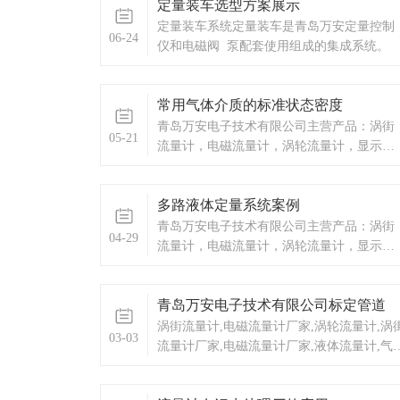
定量装车选型方案展示
定量装车系统定量装车是青岛万安定量控制
06-24
仪和电磁阀 泵配套使用组成的集成系统。
常用气体介质的标准状态密度
青岛万安电子技术有限公司主营产品：涡街
05-21
流量计，电磁流量计，涡轮流量计，显示仪
表，热量表，差压式仪表，分析仪器，水质
监测设备，压力仪表等，以及承接电气自动
多路液体定量系统案例
化项目。
青岛万安电子技术有限公司主营产品：涡街
04-29
流量计，电磁流量计，涡轮流量计，显示仪
表，热量表，差压式仪表，分析仪器，水质
监测设备，压力仪表等，以及承接电气自动
青岛万安电子技术有限公司标定管道
化项目。
涡街流量计,电磁流量计厂家,涡轮流量计,涡
03-03
流量计厂家,电磁流量计厂家,液体流量计,气
流量计,蒸汽流量计,蒸汽涡街流量计厂家,蒸
涡街流量计价格罗茨表,分析仪器,液位计