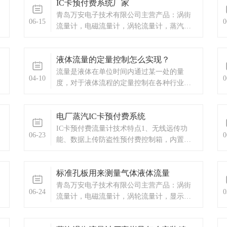
IC卡预付费系统厂家
信。
青岛万安电子技术有限公司主营产品：涡街
06-15
0
流量计，电磁流量计，涡轮流量计，蒸汽预
付费厂家，ic卡预付费系统，蒸汽预付费系
统，显示仪表，热量表，差压式仪表，分析
液体流量的定量控制怎么实现？
仪器，水质监测设备，压力仪表等，以及承
接电气自动化项目。
流量是液体在单位时间内通过某一处的量
04-10
0
度，对于液体流程的定量控制在各种行业中
都具有相当重要的应用。
电厂蒸汽IC卡预付费系统
IC卡预付费流量计技术特点1、无线远传功
06-23
0
能、数据上传防盗性预付费控制箱，内置
GPRS/CDMA 无线传输DTU模块，可轻松将
用户的瞬时流量、累计流量、温度、压力、
标准孔板用来测量气体液体流量
余额、阀门开度、箱门开闭状态等信息上传
到监控室的电脑。
青岛万安电子技术有限公司主营产品：涡街
06-24
0
流量计，电磁流量计，涡轮流量计，显示仪
表，热量表，差压式仪表，分析仪器，水质
监测设备，压力仪表等，以及承接电气自动