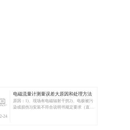
电磁流量计测量误差大原因和处理方法
原因：1)、现场有电磁辐射干扰2)、电极被污
021-
染或损伤3)安装不符合说明书规定要求（直管
段、弯头、阀门、汞）4)、传感器不同心或密
2-24
封垫凸入管内5)、上下阀门有扰动6)、液体中
夹带气泡或大颗粒7)、管道有泄漏8)、管道有