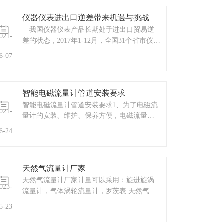
目。
仪器仪表进出口逆差带来机遇与挑战
我国仪器仪表产品长期处于进出口贸易逆
021-
差的状态，2017年1-12月，全国31个省市仪器
仪表行业累计进口总额665.20亿美元，增幅
6-07
47.97%；同期，全国31个省市仪器仪表行业
累计出口总额为438.71亿美元，增幅27.15%。
2018年我国进口
智能电磁流量计管道安装要求
智能电磁流量计管道安装要求1、为了电磁流
021-
量计的安装、维护、保养方便，电磁流量计
周围需保留足够的空间2、避免电磁流量计安
6-24
装在温度变化很大或受到设备高温辐射的场
所3、流量计应安装在室内，如安装在室外，
应避免阳光直射，必要时请安装防晒防水装
天然气流量计厂家
置4、避免流量计。
天然气流量计厂家计量可以采用：旋进旋涡
023-
流量计，气体涡轮流量计，罗茨表 天然气流
量计厂家产品：WF-LWQ-C气体涡轮流量计
5-23
天然气流量计厂家产品概述WF-LWQ-C气体