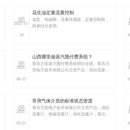
仪器，水质监测设备，压力仪表等，以及承
接电气自动化项目。欢迎来电咨询。热线电
花生油定量流量控制
话：0532-677
油泵，电磁阀，流量传感器，定量控制柜，
2021-11-
2
四者结合使用。
19
0
山西哪里做蒸汽预付费系统？
青岛万安蒸汽预付费系统销往全国。青岛万
2021-
2
安电子技术有限公司主营产品：涡街流量
计，电磁流量计，涡轮流量计，蒸汽预付费
06-15
0
厂家，ic卡预付费系统，蒸汽预付费系统，显
示仪表，热量表，差压式仪表，分析仪器，
水质监测设备，压力仪表等，以及承接电气
常用气体介质的标准状态密度
自动化项目。欢迎来电
青岛万安电子技术有限公司主营产品：涡街
2021-
2
流量计，电磁流量计，涡轮流量计，显示仪
表，热量表，差压式仪表，分析仪器，水质
05-21
0
监测设备，压力仪表等，以及承接电气自动