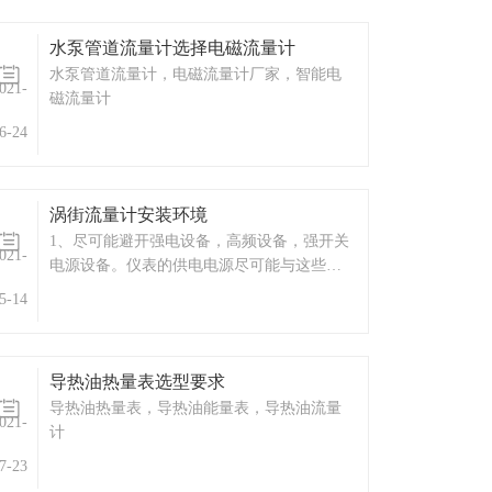
涡轮流量计是一种新型的速度式仪表。它具
有精度高，重复性好，结构简单，耐高压，
水泵管道流量计选择电磁流量计
体积小，重量轻，压力损失小，操作简单，
水泵管道流量计，电磁流量计厂家，智能电
维修方便等优点，温压补偿仪表可集流量，
021-
磁流量计
温度，压力检测功能于一体，并能进行温
度，压力，压缩因子自动补偿。是石油，化
6-24
工，电力，工业锅炉等工业，行业的燃气计
量和城市天然气，燃气调压站封闭管道低粘
度气体的体积流量和总量及燃气热计量的理
涡街流量计安装环境
想气体流量...
1、尽可能避开强电设备，高频设备，强开关
021-
电源设备。仪表的供电电源尽可能与这些设
备分离。2、避开高温热源和辐射源的直接影
5-14
响。如果必须安装，须有隔热通风措施。3、
避开高湿环境和强腐蚀性气体环境。若必须
安装，须有通风设备。4、涡街流量计应尽量
导热油热量表选型要求
避免安装在震动
导热油热量表，导热油能量表，导热油流量
021-
计
7-23