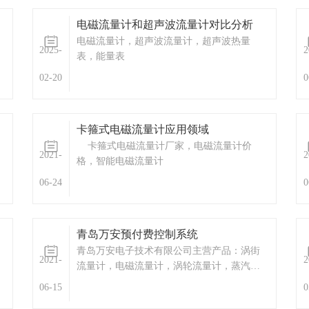
要？管道振动怎么办？现在我们根据以上情
电磁流量计和超声波流量计对比分析
况和大家聊聊涡街流量计的安装注意事项。
电磁流量计，超声波流量计，超声波热量
希望每一个用户在使用涡街流量计当中，都
2025-
2
表，能量表
争取达到良好的效果。从而能节省费用的开
支。1、LUGB应力式涡街流量计要合理选择
02-20
0
仪表安装位置和环境。 避开强电力设
备，高频设备，强电源开关设备；避开高温
热源和辐射源的影响，避开剧烈轰动场合和
卡箍式电磁流量计应用领域
强腐蚀 环...
卡箍式电磁流量计厂家，电磁流量计价
2021-
2
格，智能电磁流量计
06-24
0
青岛万安预付费控制系统
青岛万安电子技术有限公司主营产品：涡街
2021-
2
流量计，电磁流量计，涡轮流量计，蒸汽预
付费厂家，ic卡预付费系统，蒸汽预付费系
06-15
0
统，显示仪表，热量表，差压式仪表，分析