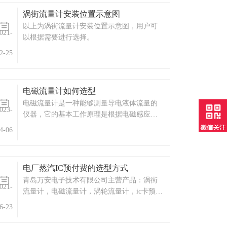
强烈运动9)、工艺生产出现液体波动
涡街流量计安装位置示意图
以上为涡街流量计安装位置示意图，用户可
021-
以根据需要进行选择。
2-25
电磁流量计如何选型
电磁流量计是一种能够测量导电液体流量的
023-
仪器，它的基本工作原理是根据电磁感应定
律实现的。当导电液体流经电磁流量计内部
4-06
的测量管时，液体在磁场中运动会产生电动
势，根据法拉第电磁感应定律，电磁流量计
产生的电信号与液体的流速成正比，通过测
电厂蒸汽IC预付费的选型方式
量这个信号可以得到流体的流量大小。
青岛万安电子技术有限公司主营产品：涡街
021-
流量计，电磁流量计，涡轮流量计，ic卡预付
费系统，蒸汽预付费系统，显示仪表，热量
6-23
表，差压式仪表，分析仪器，水质监测设
备，压力仪表等，以及承接电气自动化项