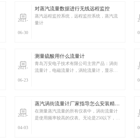
仪器，水质监测设备，压力仪表等。
对蒸汽流量数据进行无线远程监控
蒸汽远程监控系统，远程监控系统，蒸汽流
2021-
2
量计
06-30
0
测量硫酸用什么流量计
青岛万安电子技术有限公司主营产品：涡街
2021-
2
流量计，电磁流量计，涡轮流量计，显示仪
表，热量表，差压式仪表，分析仪器，水质
06-23
0
涡
监测设备，压力仪表等，以及承接电气自动
化项目。欢迎来电咨询。
蒸汽涡街流量计厂家指导怎么安装精度比较高呢？
在测量蒸汽流量的所有仪表中，涡街流量计
2023-
2
是使用频率较高的仪表。无论是250以下，还
是330度以下，涡街流量计流量计都可以轻松
04-03
0
驾驭。但是涡街流量计的安装，让很多用户
头疼。直管段预留多少？温度压力是否需