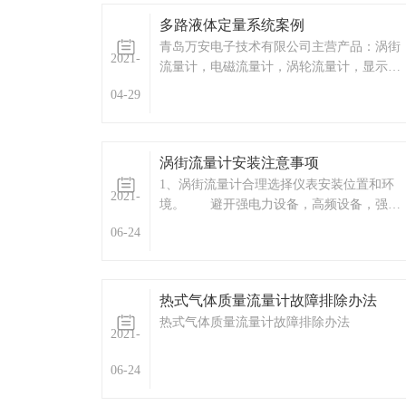
多路液体定量系统案例
青岛万安电子技术有限公司主营产品：涡街
2021-
流量计，电磁流量计，涡轮流量计，显示仪
表，热量表，差压式仪表，分析仪器，水质
04-29
监测设备，压力仪表等，以及承接电气自动
化项目。
涡街流量计安装注意事项
1、涡街流量计合理选择仪表安装位置和环
2021-
境。 避开强电力设备，高频设备，强电
源开关设备；避开高温热源和辐射源的影
06-24
响，避开剧烈轰动场合和强腐蚀 环境。2、
街流量计上下要有必要的直管段。 若传
感器设备点的上游在同一平面上有二个90。
热式气体质量流量计故障排除办法
弯头，则：上游直管
热式气体质量流量计故障排除办法
2021-
06-24