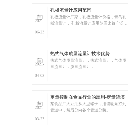
孔板流量计应用范围
孔板流量计厂家，孔板流量计价格，青岛孔
2021-
板流量计， 孔板流量计应用范围比较广泛工
业生产流量仪表是过程自动化仪表与装置中
06-23
的大类仪表之一，它被广泛适用于冶金、电
力、煤炭、化工、石油、交通、建筑、轻
纺、食品、医药、农业、环境保护及人民日
热式气体质量流量计技术优势
常生活等国民经济各个领域。能源计量能源
热式气体质量流量计，热式流量计，气体质
分为一次能源（煤炭、原油、煤层气、
2021-
量流量计，质量流量计，
04-02
定量控制在食品行业的应用-定量罐装
某食品厂大豆油从大型罐子，用齿轮泵打到
2021-
管道中，然后分向各个管道分装。
03-23