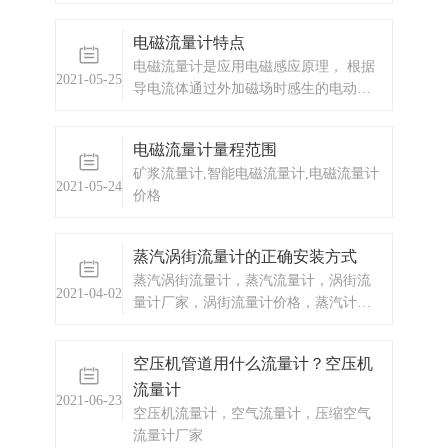
气等介质的计量，是一款具有广泛用途
的流量仪表，应用领域主要包括工业生
电磁流量计特点
产过程、能源流量、环境保护工程、交
电磁流量计是应用电磁感应原理， 根据
通运输等。
2021-05-25
导电流体通过外加磁场时感生的电动势
来测量导电流体流量的一种仪器。 磁路
系统：其作用是产生均匀的直流或交流
电磁流量计量程范围
磁场。
矿浆流量计,智能电磁流量计,电磁流量计
2021-05-24
价格
蒸汽涡街流量计的正确安装方式
蒸汽涡街流量计，蒸汽流量计，涡街流
2021-04-02
量计厂家，涡街流量计价格，蒸汽计量
表厂家，蒸汽流量表
空压机管道用什么流量计？空压机
流量计
2021-06-23
空压机流量计，空气流量计，压缩空气
流量计厂家