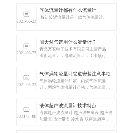
分析仪器，水质监测设备，压力仪表
气体流量计都有什么流量计
等，以及承接电气自动化项目。
旋进旋涡流量计是一款气体流量计。
2021-06-23
测天然气选用什么流量计？
青岛万安电子技术有限公司主营产品：
2021-06-23
涡街流量计，电磁流量计，IC卡预付
费，蒸汽预付费厂家，IC卡预付费价
格，热水预付费，供热公司预付费，换
气体涡轮流量计管道安装注意事项
热站预付费，涡轮流量计，显示仪表，
气体涡轮流量计厂家，丙烷气体流量
热量表，差压式仪表，分析仪器，水质
2021-06-23
计，丙烷气体流量计价格，气体流量计
监测设备，压力仪表等，以及承接电气
天然气流量计厂家，气体流量计，燃气
自动化项目。
流量计，天然气流量计价格，燃气管道
液体超声波流量计技术特点
流量计厂家，气体流量计厂家，燃气流
液体超声波流量计 超声波热量表 超声波
量计价格
2023-03-08
能量表 热计量表 冷水表 双声道超声波
水表