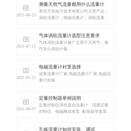
测量天然气流量都用什么流量计
青岛万安电子技术有限公司主营产品：
2021-06-23
涡街流量计，电磁流量计，涡轮流量
计，显示仪表，热量表，差压式仪表，
分析仪器，水质监测设备，压力仪表
气体涡轮流量计选型注意要求
等，以及承接电气自动化项目。
气体涡轮流量计被广泛用于天然气，煤
2021-07-15
气等介质的计量。
电磁流量计衬里选择
泥浆流量计厂家,电磁流量计厂家,电磁流
2021-05-25
量计价格
定量控制器举例说明
定量控制仪系统是由流量计、流量定量
2021-06-07
控制仪、电磁阀或者泵 配电箱等装置组
成。我公司设计生产的定量控制系统，
可实现对流体的定量计量、定量灌装、
​孔板流量计如何安装、调试
定量配料的定量控制。