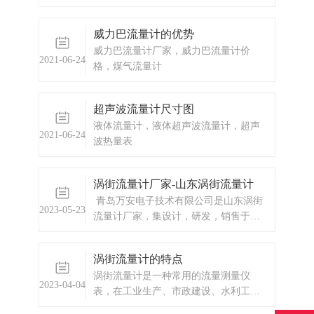
威力巴流量计的优势
威力巴流量计厂家，威力巴流量计价
2021-06-24
格，煤气流量计
超声波流量计尺寸图
液体流量计，液体超声波流量计，超声
2021-06-24
波热量表
涡街流量计厂家-山东涡街流量计
青岛万安电子技术有限公司是山东涡街
2023-05-23
流量计厂家，集设计，研发，销售于一
体的有限公司。自成立以来，凭借自身
技术研发实力和丰富的项目管理经验，
涡街流量计的特点
与国内多个企业建立了长期的合作关
涡街流量计是一种常用的流量测量仪
系。1、山东涡街流量计厂家产品：插入
2023-04-04
表，在工业生产、市政建设、水利工程
式涡街流量计公称通径：DN150-DN3000
等领域得到了广泛应用。
连接形式：球阀插入连接式供电方式：