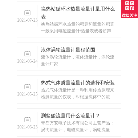
锂电池/24VDC输出信号：脉冲/4-
换热站循环水热量流量计量用什么
20mA/RS485显示方式：中文显示或者英
表
文显示精度：2.5级防护等级：IP65
2021-07-23
换热站循环水热量的积算和流量的积算
IP68（需要定制）测量介质：液体，气
一般采用电磁流量计/热量表或者超声波
体，蒸汽表体材质：304/316L不锈钢材
流量计/热量表。
质温度：-150°-350°压力：0.3Mpa-
2.5Mpa补偿方式：不补偿/温压补...
液体涡轮流量计量程范围
液体涡轮流量计，液体流量计，涡轮流
2021-06-24
量计厂家
热式气体质量流量计的选择和安装
热式气体流量计是一种利用传热原理来
2021-05-25
检测流量的仪表，即根据流体中的流体
与热源（流体内部或外部加热的物体或
加热）之间的热交换关系来检测流量。
测盐酸流量用什么流量计？
测量管外的本体）;主要测量气体;热量气
青岛万安电子技术有限公司主营产品：
体质量流量计主要分为两类，即热量分
2021-06-23
涡街流量计，电磁流量计，涡轮流量
布和插入式。1.热式气体质量流量计的
计，显示仪表，热量表，差压式仪表，
特性（