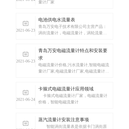
量计厂家
电池供电水流量表
青岛万安电子技术有限公司主营产品：
2021-06-23
涡街流量计，电磁流量计，涡轮流量
计，显示仪表，热量表，差压式仪表，
分析仪器，水质监测设备，压力仪表
青岛万安电磁流量计特点和安装要
等，以及承接电气自动化项目。欢迎来
求
电咨询。
2021-06-23
电磁流量计价格,污水流量计,智能电磁流
量计厂家,电磁流量计厂家,电磁流量计价
格,智能电磁流量计价格,电磁流量计厂
家,污水管道流量计,自来水流量计,自来
卡箍式电磁流量计应用领域
水流量表,热水流量计,热水管道流量计,
卡箍式电磁流量计厂家，电磁流量计
酸碱溶液流量计 青岛万安WF系列电磁
2021-06-24
价格，智能电磁流量计
流量计特点电磁流量计不受温度、压
力、粘度等外界因素的影响，测量管内
部无收缩或凸出部分的造成的压力损
蒸汽流量计安装注意事项
失。根据污水具有流量变化大、含杂
智能涡街流量表是依据卡门涡街原
质、腐蚀性小、有一定的导电能力等特