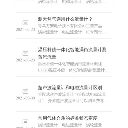
涡街流量计，电磁流量计，涡轮流量
计，显示仪表，热量表，差压式仪表，
分析仪器，水质监测设备，压力仪表
测天然气选用什么流量计？
等，以及承接电气自动化项目。欢迎来
青岛万安电子技术有限公司主营产品：
电咨询。
2021-06-23
涡街流量计，电磁流量计，IC卡预付
费，蒸汽预付费厂家，IC卡预付费价
格，热水预付费，供热公司预付费，换
温压补偿一体化智能涡街流量计测
热站预付费，涡轮流量计，显示仪表，
蒸汽流量
热量表，差压式仪表，分析仪器，水质
2021-06-23
监测设备，压力仪表等，以及承接电气
温压补偿一体化智能涡街流量计概述
自动化项目。
LUGB温压补偿一体化智能涡街流量计是
以全新的设计理念，将温度、压力、流
量信号集于一体，通过智能数字处理器
超声波流量计和电磁流量计区别
将三种信号混合处理后输出一个补偿后
管段式超声波流量计与管段式电磁流量
的标准流量，从而实现了对气体、蒸汽
2021-09-30
计1、介质超声波流量计可以测量费导电
的温压补偿功能。
类介质，比如汽油、柴油、酒精等，不
能测量强酸强碱。电磁流量计可以测量
常用气体介质的标准状态密度
导电率高的液体，可以测量强酸强碱。
涡街流量计，电磁流量计，涡轮流量
不能测量石油制品和有机溶剂等。2、精