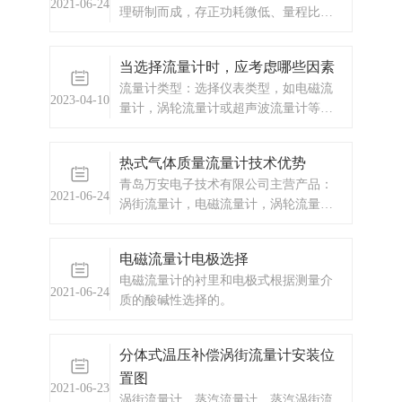
2021-06-24
理研制而成，存正功耗微低、量程比
性，测量污水的流量，电磁流量计是一
宽、构造容易、结实耐用、用处广、寿
个很好的选择。
数长。 再安装智能涡街流量计过程
当选择流量计时，应考虑哪些因素
中，应留意以下事项： 1.安装的时
流量计类型：选择仪表类型，如电磁流
候不能带着仪表焊接法兰。 2
2023-04-10
量计，涡轮流量计或超声波流量计等，
应根据被测介质的性质以及安装环境和
测量精度来选择。
热式气体质量流量计技术优势
青岛万安电子技术有限公司主营产品：
2021-06-24
涡街流量计，电磁流量计，涡轮流量
计，显示仪表，热量表，差压式仪表，
分析仪器，水质监测设备，压力仪表
电磁流量计电极选择
等，以及承接电气自动化项目。
电磁流量计的衬里和电极式根据测量介
2021-06-24
质的酸碱性选择的。
分体式温压补偿涡街流量计安装位
置图
2021-06-23
涡街流量计，蒸汽流量计，蒸汽涡街流