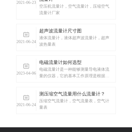
2021-06-23
空压机流量计，空气流量计，压缩空气
流量计厂家
超声波流量计尺寸图
液体流量计，液体超声波流量计，超声
2021-06-24
波热量表
电磁流量计如何选型
电磁流量计是一种能够测量导电液体流
2023-04-06
量的仪器，它的基本工作原理是根据电
磁感应定律实现的。当导电液体流经电
磁流量计内部的测量管时，液体在磁场
测压缩空气流量用什么流量计？
中运动会产生电动势，根据法拉第电磁
压缩空气流量计，空气流量表，空气计
感应定律，电磁流量计产生的电信号与
2021-06-24
量表
液体的流速成正比，通过测量这个信号
可以得到流体的流量大小。