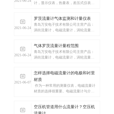
2021-06-24
计，显示仪表，热量表，差压式仪表，
度（1） 单声道超声波流量计精度
分析仪器，水质监测设备，压力仪表
等，以及承接电气自动化项目。
罗茨流量计气体监测和计量仪表
青岛万安电子技术有限公司主营产品：
2021-06-24
涡街流量计，电磁流量计，涡轮流量
计，显示仪表，热量表，差压式仪表，
分析仪器，水质监测设备，压力仪表
气体罗茨流量计量程范围
等，以及承接电气自动化项目。
青岛万安电子技术有限公司主营产品：
2021-06-24
涡街流量计，电磁流量计，涡轮流量
计，显示仪表，热量表，差压式仪表，
分析仪器，水质监测设备，压力仪表
怎样选择电磁流量计的电极和衬里
等，以及承接电气自动化项目。
材质
2021-06-07
作为一种常用的测量仪表，电磁流量计
材质的选择很重要。电磁流量计与介质
接触的部分只有电极与测量管的内部，
根据不同介质的特性，需挑选合适的电
空压机管道用什么流量计？空压机
极以及衬里材料。
流量计