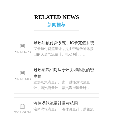
RELATED NEWS
新闻推荐
导热油预付费系统，IC卡充值系统
IC卡预付费流量计，是由带远传通讯接
2021-06-23
口的天然气流量计、电动阀门、
GPRS/CDMA 无线传输DTU模块、公共
无线网络、终端计算机和集中抄表管理
过热蒸汽相对应于压力和温度的密
系统软件组成。
度值
2021-03-03
过热蒸汽流量计厂家，过热蒸汽流量
计，蒸汽流量计，蒸汽涡街流量计，蒸
汽涡街流量计厂家，蒸汽涡街流量计价
格，蒸汽流量计
液体涡轮流量计量程范围
液体涡轮流量计，液体流量计，涡轮流
2021-06-24