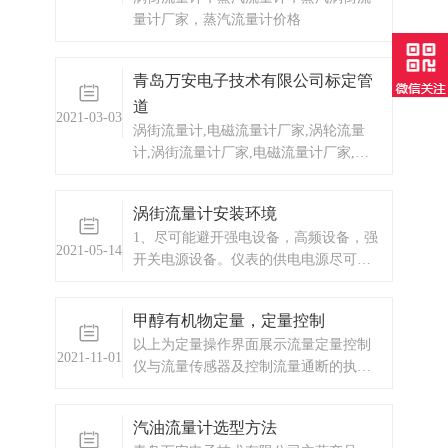
量计厂家，蒸汽流量计价格
青岛万安电子技术有限公司标定管
道
2021-03-03
涡街流量计,电磁流量计厂家,涡轮流量
计,涡街流量计厂家,电磁流量计厂家,液
体流量计,气体流量计,蒸汽流量计,蒸汽
涡街流量计厂家,蒸汽涡街流量计价格罗
涡街流量计安装环境
茨表,分析仪器,液位计
1、尽可能避开强电设备，高频设备，强
2021-05-14
开关电源设备。仪表的供电电源尽可能
与这些设备分离。2、避开高温热源和辐
射源的直接影响。如果必须安装，须有
甲醇有机物定量，定量控制
隔热通风措施。3、避开高湿环境和强腐
以上为定量操作界面展示流量定量控制
蚀性气体环境。若必须安装，须有通风
2021-11-01
仪与流量传感器及控制流量通断的执行
设备。4、涡街流量计应尽量避免安装在
机构（一般是电磁通断阀或者水泵，油
震动
泵）一起，组成完整的流量定量控制系
汽油流量计选型方法
统。本流量定量控制仪按输入信号分为