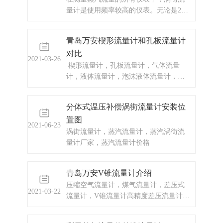
量计是使用频率较高的仪表。无论是250
以下，还是330度以下，涡街流量计流量
计都可以轻松驾驭。但是涡街流量计的
青岛万安楔形流量计和孔板流量计
安装，让很多用户头疼。直管段预留多
对比
少？温度压力是否需要？管道振动怎么
2021-03-26
办？现在我们根据以上情况和大家聊聊
楔形流量计，孔板流量计，气体流量
涡街流量计的安装注意事项。希望每一
计，液体流量计，泡沫液体流量计，颗
个用户在使用涡街流量计当中，都争取
粒液体流量计
达到良好的效果。从而能节省费用的开
分体式温压补偿涡街流量计安装位
支。1、LUGB应力式涡街流量计要合理
置图
选择仪表安装位置和环境。 避开强
2021-06-23
电力设备，高频设备，强电源开关设
涡街流量计，蒸汽流量计，蒸汽涡街流
备；避开高温热源和辐射源的影响，避
量计厂家，蒸汽流量计价格
开剧烈轰动场合和强腐蚀 环...
青岛万安V锥流量计介绍
压缩空气流量计，煤气流量计，差压式
2021-03-22
流量计，V锥流量计高精度差压流量计。
它是利用V形锥体在测量管道中心节流，
与传统的差压流量计不同，把从管道中