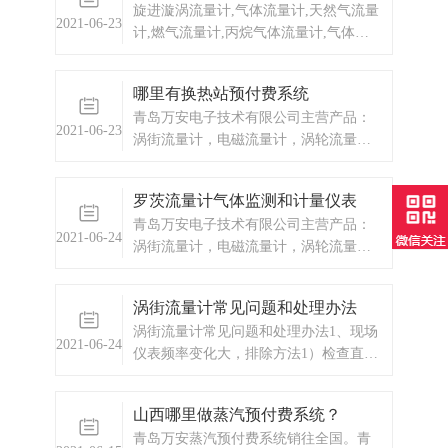
旋进漩涡流量计,气体流量计,天然气流量
2021-06-23
计,燃气流量计,丙烷气体流量计,气体流
量计厂家,气体流量计价格,旋紧漩涡流量
计,天然气流量计厂家,天然气流量计价格
哪里有换热站预付费系统
青岛万安电子技术有限公司主营产品：
2021-06-23
涡街流量计，电磁流量计，涡轮流量
计，换热站预付费，ic卡预付费系统，蒸
汽预付费系统，显示仪表，热量表，差
罗茨流量计气体监测和计量仪表
压式仪表，分析仪器，水质监测设备，
青岛万安电子技术有限公司主营产品：
压力仪表等，以及承接电气自动化项
2021-06-24
涡街流量计，电磁流量计，涡轮流量
目。
计，显示仪表，热量表，差压式仪表，
分析仪器，水质监测设备，压力仪表
涡街流量计常见问题和处理办法
等，以及承接电气自动化项目。
涡街流量计常见问题和处理办法1、现场
2021-06-24
仪表频率变化大，排除方法1）检查直管
段是不是满足要求，气体的可以放宽保
证前10D后5D的直管段就可以，液体直
山西哪里做蒸汽预付费系统？
管段不满足要求影响比较大，直管段不
青岛万安蒸汽预付费系统销往全国。青
够长建议更改安装位置。2）现场有有电