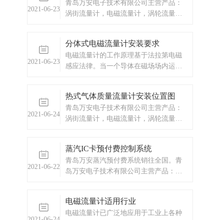
青岛万安电子技术有限公司主营产品：
2021-06-23
涡街流量计，电磁流量计，涡轮流量
计，ic卡预付费系统，蒸汽预付费系统，
显示仪表，热量表，差压式仪表，分析
分体式电磁流量计安装要求
仪器，水质监测设备，压力仪表等，以
电磁流量计的工作原理基于法拉第电磁
及承接电气自动化项目。
2021-06-23
感应法律。当一个导体在磁场场内运动
时，在与磁场方向、运动方向相互垂直
方向的导体两端，会产生感应电动势。
热式气体质量流量计安装位置图
电动势的大小与导体运动速度和磁场的
青岛万安电子技术有限公司主营产品：
磁感应强度大小成正比。电磁流量计由
2021-06-24
涡街流量计，电磁流量计，涡轮流量
电磁流量转换器和电磁流量传感器两大
计，显示仪表，热量表，差压式仪表，
部分组成，分
分析仪器，水质监测设备，压力仪表
蒸汽IC卡预付费控制系统
等，以及承接电气自动化项目。欢迎来
青岛万安蒸汽预付费系统销往全国。青
电咨询。热线电话：0532-67731362
2021-06-22
岛万安电子技术有限公司主营产品：涡
/0532-6773136
街流量计，电磁流量计，涡轮流量计，
蒸汽IC卡预付费控制系统，蒸汽预付费
电磁流量计适用行业
厂家，ic卡预付费系统，蒸汽预付费系
电磁流量计已广泛地应用于工业上各种
统，显示仪表，热量表，差压式仪表，
2021-06-24