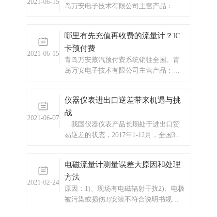
2021-06-15
岛万安电子技术有限公司主营产品：涡
磁干扰，方法：加强滤波功能，把灵敏
街流量计，电磁流量计，涡轮流量计，
度
蒸汽预付费厂家，ic卡预付费系统，蒸汽
哪里有先充值再收费的流量计？IC
预付费系统，显示仪表，热量表，差压
卡预付费
式仪表，分析仪器，水质监测设备，压
2021-06-15
力仪表等，以及承接电气自动化项目。
青岛万安蒸汽预付费系统销往全国。青
欢迎来电
岛万安电子技术有限公司主营产品：涡
街流量计，电磁流量计，涡轮流量计，
蒸汽预付费厂家，ic卡预付费系统，蒸汽
仪器仪表进出口逆差带来机遇与挑
预付费系统，显示仪表，热量表，差压
战
式仪表，分析仪器，水质监测设备，压
2021-06-07
力仪表等，以及承接电气自动化项目。
我国仪器仪表产品长期处于进出口贸
欢迎来电
易逆差的状态，2017年1-12月，全国31
个省市仪器仪表行业累计进口总额
665.20亿美元，增幅47.97%；同期，全
电磁流量计测量误差大原因和处理
国31个省市仪器仪表行业累计出口总额
方法
为438.71亿美元，增幅27.15%。2018年
2021-02-24
我国进口
原因：1)、现场有电磁辐射干扰2)、电极
被污染或损伤3)安装不符合说明书规定
要求（直管段、弯头、阀门、汞）4)、