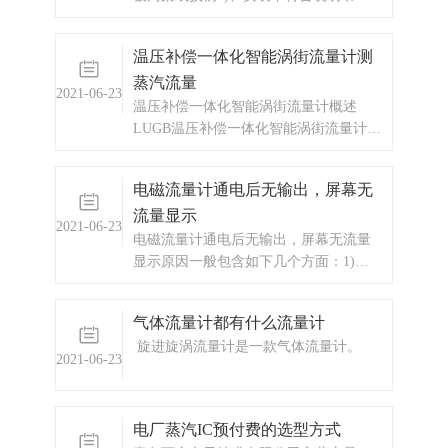
定要求（直管段、弯头、阀门、汞）
4)、传感器不同心或密封垫凸入管内5)、
温压补偿一体化智能涡街流量计测
上下阀门有扰动6)、液体中夹带气泡或
蒸汽流量
大颗粒7)、管道有泄漏8)、管道有强烈运
2021-06-23
动9)、工艺生产出现液体波
温压补偿一体化智能涡街流量计概述
LUGB温压补偿一体化智能涡街流量计是
以全新的设计理念，将温度、压力、流
量信号集于一体，通过智能数字处理器
电磁流量计通电后无输出，屏幕无
将三种信号混合处理后输出一个补偿后
流量显示
的标准流量，从而实现了对气体、蒸汽
2021-06-23
的温压补偿功能。
电磁流量计通电后无输出，屏幕无流量
显示原因一般包含如下几个方面：1)、
仪表测量介质不正确，介质电导率不符
合仪表规定2)、电极受到强烈污染3)、现
气体流量计都有什么流量计
场有强干扰4)、流量小，小信号设定不
旋进旋涡流量计是一款气体流量计。
合理5)、安装不正确，电极没有接触介
2021-06-23
质6)、传感器装在非金属管道，却无
电厂蒸汽IC预付费的选型方式