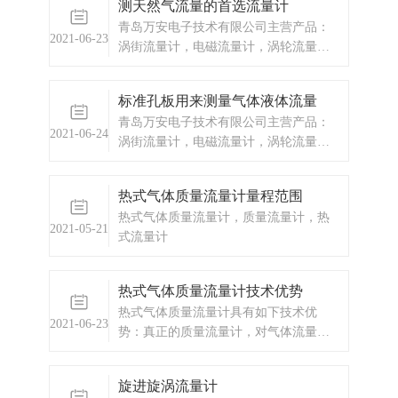
测天然气流量的首选流量计
心孔突变节流，改为沿管壁环状节流。
青岛万安电子技术有限公司主营产品：
2021-06-23
涡街流量计，电磁流量计，涡轮流量
计，显示仪表，热量表，差压式仪表，
分析仪器，水质监测设备，压力仪表
标准孔板用来测量气体液体流量
等，以及承接电气自动化项目。欢迎来
青岛万安电子技术有限公司主营产品：
电咨询。
2021-06-24
涡街流量计，电磁流量计，涡轮流量
计，显示仪表，热量表，差压式仪表，
分析仪器，水质监测设备，压力仪表
热式气体质量流量计量程范围
等，以及承接电气自动化项目。
热式气体质量流量计，质量流量计，热
2021-05-21
式流量计
热式气体质量流量计技术优势
热式气体质量流量计具有如下技术优
2021-06-23
势：真正的质量流量计，对气体流量测
量无需温度和压力补偿，测量方便、准
确。
旋进旋涡流量计