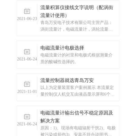
传感器不同心或密封垫凸入管内5)、上
流量积算仪接线文字说明（配涡街
下阀门有扰动6)、液体中夹带气泡或大
流量计使用）
颗粒7)、管道有泄漏8)、管道有强烈运动
2021-06-23
9)、工艺生产出现液体波动
青岛万安电子技术有限公司主营产品：
涡街流量计，电磁流量计，涡轮流量
计，显示仪表，热量表，
电磁流量计电极选择
电磁流量计的衬里和电极式根据测量介
2021-06-24
质的酸碱性选择的。
流量控制器就选青岛万安
以上为定量装置客户案例展示 本流量定
2021-11-01
量控制仪人机交互由液晶显示屏和6个操
作按键组成。本流量定量控制仪具有RS-
485串行接口，上位机可通过
电磁流量计输出信号不稳定原因及
Modbus_RTU协议与之通信。
解决方案
2021-06-24
原因：1)、现场有电磁辐射干扰2)、电极
被污染或损伤3)、安装不符合说明书规