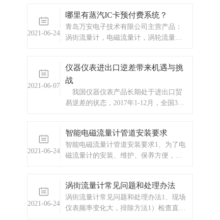
哪里有蒸汽IC卡预付费系统？
青岛万安电子技术有限公司主营产品：
2021-06-24
涡街流量计，电磁流量计，涡轮流量
计，ic卡预付费系统，蒸汽预付费系统，
显示仪表，热量表，差压式仪表，分析
仪器仪表进出口逆差带来机遇与挑
仪器，水质监测设备，压力仪表等，以
战
及承接电气自动化项目。
2021-06-07
我国仪器仪表产品长期处于进出口贸
易逆差的状态，2017年1-12月，全国31
个省市仪器仪表行业累计进口总额
665.20亿美元，增幅47.97%；同期，全
智能电磁流量计管道安装要求
国31个省市仪器仪表行业累计出口总额
智能电磁流量计管道安装要求1、为了电
为438.71亿美元，增幅27.15%。2018年
2021-06-24
磁流量计的安装、维护、保养方便，电
我国进口
磁流量计周围需保留足够的空间2、避免
电磁流量计安装在温度变化很大或受到
涡街流量计常见问题和处理办法
设备高温辐射的场所3、流量计应安装在
涡街流量计常见问题和处理办法1、现场
室内，如安装在室外，应避免阳光直
2021-06-24
仪表频率变化大，排除方法1）检查直管
射，必要时请安装防晒防水装置4、避免
段是不是满足要求，气体的可以放宽保