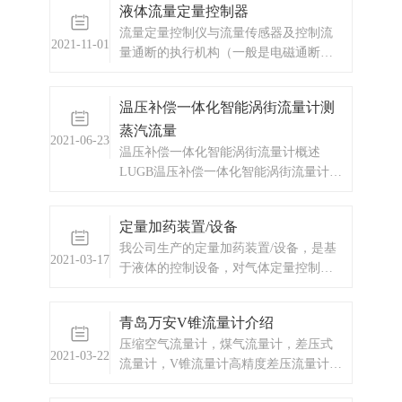
液体流量定量控制器
场有强干扰4)、流量小，小信号设定不
流量定量控制仪与流量传感器及控制流
合理5)、安装不正确，电极没有接触介
2021-11-01
量通断的执行机构（一般是电磁通断阀
质6)、传感器装在非金属管道，却无
或者水泵，油泵）一起，组成完整的流
量定量控制系统。本流量定量控制仪按
温压补偿一体化智能涡街流量计测
输入信号分为频率脉冲输入型和流量变
蒸汽流量
送信号输入型两种供用户选择订购。
2021-06-23
温压补偿一体化智能涡街流量计概述
LUGB温压补偿一体化智能涡街流量计是
以全新的设计理念，将温度、压力、流
量信号集于一体，通过智能数字处理器
定量加药装置/设备
将三种信号混合处理后输出一个补偿后
我公司生产的定量加药装置/设备，是基
的标准流量，从而实现了对气体、蒸汽
2021-03-17
于液体的控制设备，对气体定量控制的
的温压补偿功能。
意义不大。一套设备含：流量传感器，
定量控制器，阀门流量传感器，需要根
青岛万安V锥流量计介绍
据介质的的形态选择何种传感器，一般
压缩空气流量计，煤气流量计，差压式
为液体涡轮流量计，椭圆齿轮流量计，
2021-03-22
流量计，V锥流量计高精度差压流量计。
液体腰轮流量计，电磁流量计，涡街流
它是利用V形锥体在测量管道中心节流，
量计等。用