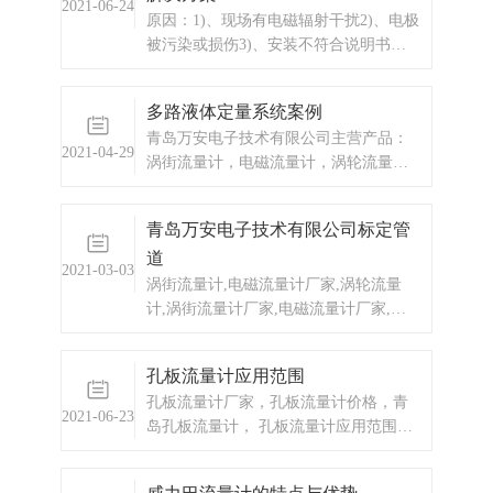
2021-06-24
原因：1)、现场有电磁辐射干扰2)、电极
被污染或损伤3)、安装不符合说明书规
定要求（直管段、弯头、阀门、汞）
4)、传感器不同心或密封垫凸入管内5)、
多路液体定量系统案例
上下阀门有扰动6)、液体中夹带气泡或
青岛万安电子技术有限公司主营产品：
大颗粒7)、管道有泄漏8)、管道有强烈运
2021-04-29
涡街流量计，电磁流量计，涡轮流量
动9)、工艺生产出现液体波
计，显示仪表，热量表，差压式仪表，
分析仪器，水质监测设备，压力仪表
青岛万安电子技术有限公司标定管
等，以及承接电气自动化项目。
道
2021-03-03
涡街流量计,电磁流量计厂家,涡轮流量
计,涡街流量计厂家,电磁流量计厂家,液
体流量计,气体流量计,蒸汽流量计,蒸汽
涡街流量计厂家,蒸汽涡街流量计价格罗
孔板流量计应用范围
茨表,分析仪器,液位计
孔板流量计厂家，孔板流量计价格，青
2021-06-23
岛孔板流量计， 孔板流量计应用范围比
较广泛工业生产流量仪表是过程自动化
仪表与装置中的大类仪表之一，它被广