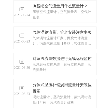
液等。整套定量控制系统包含水泵，电
测压缩空气流量用什么流量计？
磁阀（二选一，或者泵和阀都有），定
压缩空气流量计，空气流量表，空气计
量控制系统/定量控制箱，流量传感器
2021-06-24
量表
（可以是脉冲信号电流信号）。
气体涡轮流量计管道安装注意事项
气体涡轮流量计厂家，丙烷气体流量
2021-06-23
计，丙烷气体流量计价格，气体流量计
天然气流量计厂家，气体流量计，燃气
流量计，天然气流量计价格，燃气管道
对蒸汽流量数据进行无线远程监控
流量计厂家，气体流量计厂家，燃气流
蒸汽远程监控系统，远程监控系统，蒸
量计价格
2021-06-30
汽流量计
分体式温压补偿涡街流量计安装位
置图
2021-06-23
涡街流量计，蒸汽流量计，蒸汽涡街流
量计厂家，蒸汽流量计价格