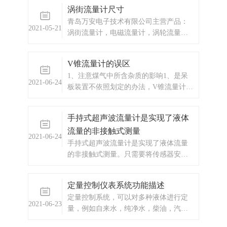
与传统的差压流量计不同，把从管道中
涡街流量计尺寸
心孔突变节流，改为沿管壁环状节流。
青岛万安电子技术有限公司主营产品：
2021-05-21
涡街流量计，电磁流量计，涡轮流量
计，显示仪表，热量表，差压式仪表，
分析仪器，水质监测设备，压力仪表
V锥流量计的误区
等，以及承接电气自动化项目。
1、注意煤气中所含杂质的影响1、是呆
2021-06-24
板装置不依照划定的办法，V锥流量计在
装置的进程中不标准。起因：管道前后
的直管段缺乏，这就招致流领会呈现不
手持式超声波流量计是实现了液体
稳固的情形，从而直接影响丈量的准确
流量的非接触式测量
度;另有一点，那就是装置的偏向错误。
2021-06-24
手持式超声波流量计是实现了液体流量
的非接触式测量。只需要将传感器安装
在管道外壁，即可完成对流量的测量。
具有体积小，携带方便，测量准确的特
定量控制仪表系统功能描述
点。
定量控制系统，可以对多种液体进行定
2021-06-23
量，例如自来水，纯净水，柴油，汽
油，植物油，花生油，色拉油，酸碱溶