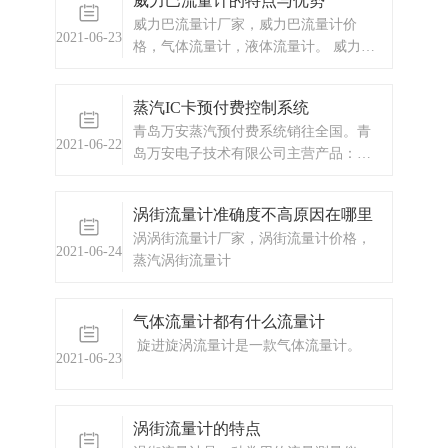
威力巴流量计的特点与优势
泛适用于冶金、电力、煤炭、化工、石
威力巴流量计厂家，威力巴流量计价
油、交通、建筑、轻纺、食品、医药、
2021-06-23
格，气体流量计，液体流量计。 威力巴
农业、环境保护及人民日常生活等国民
特点及优势结构简单、重量轻威力巴流
经济各个领域。能源计量能源分为一次
量计由一根带有多组取压孔的探头和引
能源（煤炭、原油、煤层气、
蒸汽IC卡预付费控制系统
压管、管接头等所组成，除带截止阀的
青岛万安蒸汽预付费系统销往全国。青
形式结构较为复杂外，一般结构都比较
2021-06-22
岛万安电子技术有限公司主营产品：涡
简单，总共才10多个部件。
街流量计，电磁流量计，涡轮流量计，
蒸汽IC卡预付费控制系统，蒸汽预付费
涡街流量计准确度不高原因在哪里
厂家，ic卡预付费系统，蒸汽预付费系
涡涡街流量计厂家，涡街流量计价格，
统，显示仪表，热量表，差压式仪表，
2021-06-24
蒸汽涡街流量计
分析仪器，水质监测设备，压力仪表
等，以及承接电气自动化项目。
气体流量计都有什么流量计
旋进旋涡流量计是一款气体流量计。
2021-06-23
涡街流量计的特点