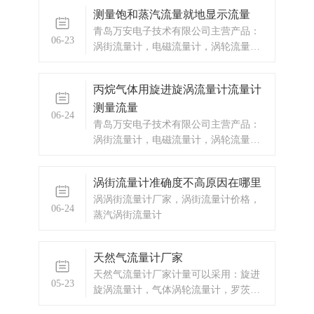
候会产生影响。天然气流量计厂家，燃
测量饱和蒸汽流量就地显示流量
气流量计，旋进旋涡流量计
青岛万安电子技术有限公司主营产品：
06-23
涡街流量计，电磁流量计，涡轮流量
计，显示仪表，热量表，差压式仪表，
分析仪器，水质监测设备，压力仪表
丙烷气体用旋进旋涡流量计流量计
等，以及承接电气自动化项目。欢迎来
测量流量
电咨询。
06-24
青岛万安电子技术有限公司主营产品：
涡街流量计，电磁流量计，涡轮流量
计，显示仪表，热量表，差压式仪表，
分析仪器，水质监测设备，压力仪表
涡街流量计准确度不高原因在哪里
等，以及承接电气自动化项目。
涡涡街流量计厂家，涡街流量计价格，
06-24
蒸汽涡街流量计
天然气流量计厂家
天然气流量计厂家计量可以采用：旋进
05-23
旋涡流量计，气体涡轮流量计，罗茨
表 天然气流量计厂家产品：WF-LWQ-C