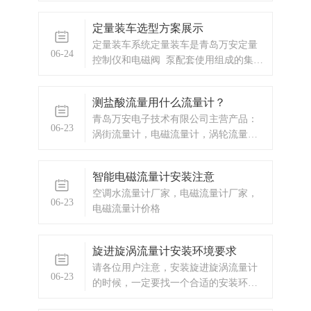
计，换热站预付费，ic卡预付费系统，蒸
上游直管
汽预付费系统，显示仪表，热量表，差
定量装车选型方案展示
压式仪表，分析仪器，水质监测设备，
定量装车系统定量装车是青岛万安定量
压力仪表等，以及承接电气自动化项
06-24
控制仪和电磁阀 泵配套使用组成的集成
目。
系统。
测盐酸流量用什么流量计？
青岛万安电子技术有限公司主营产品：
06-23
涡街流量计，电磁流量计，涡轮流量
计，显示仪表，热量表，差压式仪表，
分析仪器，水质监测设备，压力仪表
智能电磁流量计安装注意
等，以及承接电气自动化项目。
空调水流量计厂家，电磁流量计厂家，
06-23
电磁流量计价格
旋进旋涡流量计安装环境要求
请各位用户注意，安装旋进旋涡流量计
06-23
的时候，一定要找一个合适的安装环
境，不然对旋进旋涡流量计在运行的时