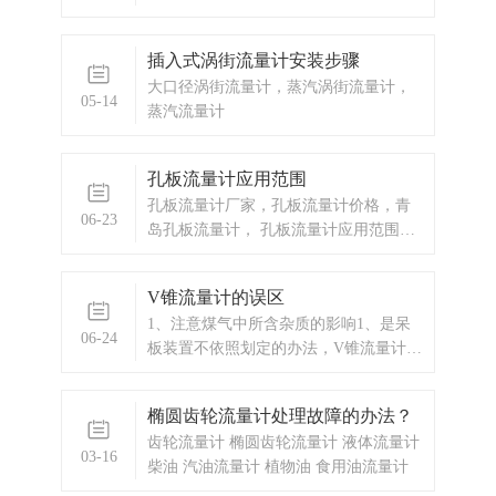
插入式涡街流量计安装步骤
大口径涡街流量计，蒸汽涡街流量计，
05-14
蒸汽流量计
孔板流量计应用范围
孔板流量计厂家，孔板流量计价格，青
06-23
岛孔板流量计， 孔板流量计应用范围比
较广泛工业生产流量仪表是过程自动化
仪表与装置中的大类仪表之一，它被广
V锥流量计的误区
泛适用于冶金、电力、煤炭、化工、石
1、注意煤气中所含杂质的影响1、是呆
油、交通、建筑、轻纺、食品、医药、
06-24
板装置不依照划定的办法，V锥流量计在
农业、环境保护及人民日常生活等国民
装置的进程中不标准。起因：管道前后
经济各个领域。能源计量能源分为一次
的直管段缺乏，这就招致流领会呈现不
能源（煤炭、原油、煤层气、
椭圆齿轮流量计处理故障的办法？
稳固的情形，从而直接影响丈量的准确
齿轮流量计 椭圆齿轮流量计 液体流量计
度;另有一点，那就是装置的偏向错误。
03-16
柴油 汽油流量计 植物油 食用油流量计