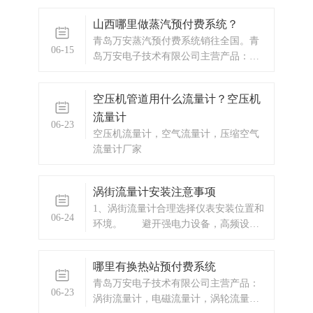
山西哪里做蒸汽预付费系统？
青岛万安蒸汽预付费系统销往全国。青
06-15
岛万安电子技术有限公司主营产品：涡
街流量计，电磁流量计，涡轮流量计，
蒸汽预付费厂家，ic卡预付费系统，蒸汽
空压机管道用什么流量计？空压机
预付费系统，显示仪表，热量表，差压
流量计
式仪表，分析仪器，水质监测设备，压
06-23
力仪表等，以及承接电气自动化项目。
空压机流量计，空气流量计，压缩空气
欢迎来电
流量计厂家
涡街流量计安装注意事项
1、涡街流量计合理选择仪表安装位置和
06-24
环境。 避开强电力设备，高频设
备，强电源开关设备；避开高温热源和
辐射源的影响，避开剧烈轰动场合和强
哪里有换热站预付费系统
腐蚀 环境。2、涡街流量计上下要有必
青岛万安电子技术有限公司主营产品：
要的直管段。 若传感器设备点的上
06-23
涡街流量计，电磁流量计，涡轮流量
游在同一平面上有二个90。弯头，则：