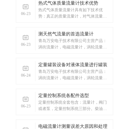
热式气体质量流量计技术优势
源电源检测功能 抗高温、耐严寒，工作
热式气体质量流量计具有如下技术优
温度：-40~+85℃。
06-23
势：真正的质量流量计，对气体流量测
量无需温度和压力补偿，测量方便、准
确。
测天然气流量的首选流量计
青岛万安电子技术有限公司主营产品：
06-23
涡街流量计，电磁流量计，涡轮流量
计，显示仪表，热量表，差压式仪表，
分析仪器，水质监测设备，压力仪表
定量罐装设备对液体流量进行罐装
等，以及承接电气自动化项目。欢迎来
青岛万安电子技术有限公司主营产品：
电咨询。
06-24
涡街流量计，电磁流量计，涡轮流量
计，定量罐装，定量控制设备，定量控
制厂家，IC卡预付费流量计，蒸汽预付
定量控制系统各配件选型
费流量计，IC卡预付费，显示仪表，热
定量控制系统全套包含：流量计，阀门
量表，差压式仪表，分析仪器，水质监
06-23
或者泵，定量控制系统三部分。柴油定
测设备，压力仪表等，以及承接电气自
量控制，汽油定量控制，植物油定量控
动化项目。
制，自来水定量控制，纯净水定量控
电磁流量计测量误差大原因和处理
制，花生油定量，色拉油定量，盐酸溶