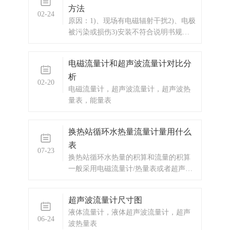
方法
液定量，硫酸溶液定量，热水定量，定
02-24
量控制，智能定量控制，定量控制器，
原因：1)、现场有电磁辐射干扰2)、电极
水定量控制，
被污染或损伤3)安装不符合说明书规定
要求（直管段、弯头、阀门、汞）4)、
传感器不同心或密封垫凸入管内5)、上
电磁流量计和超声波流量计对比分
下阀门有扰动6)、液体中夹带气泡或大
析
颗粒7)、管道有泄漏8)、管道有强烈运动
02-20
9)、工艺生产出现液体波动
电磁流量计，超声波流量计，超声波热
量表，能量表
换热站循环水热量流量计量用什么
表
07-23
换热站循环水热量的积算和流量的积算
一般采用电磁流量计/热量表或者超声波
流量计/热量表。
超声波流量计尺寸图
液体流量计，液体超声波流量计，超声
06-24
波热量表