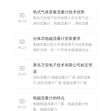
热式气体质量流量计技术优势
青岛万安电子技术有限公司主营产品：
06-24
涡街流量计，电磁流量计，涡轮流量
计，显示仪表，热量表，差压式仪表，
分析仪器，水质监测设备，压力仪表
分体式电磁流量计安装要求
等，以及承接电气自动化项目。
电磁流量计的工作原理基于法拉第电磁
06-23
感应法律。当一个导体在磁场场内运动
时，在与磁场方向、运动方向相互垂直
方向的导体两端，会产生感应电动势。
青岛万安电子技术有限公司标定管
电动势的大小与导体运动速度和磁场的
道
磁感应强度大小成正比。电磁流量计由
03-03
电磁流量转换器和电磁流量传感器两大
涡街流量计,电磁流量计厂家,涡轮流量
部分组成，分
计,涡街流量计厂家,电磁流量计厂家,液
体流量计,气体流量计,蒸汽流量计,蒸汽
涡街流量计厂家,蒸汽涡街流量计价格罗
电磁流量计的特点
茨表,分析仪器,液位计
智能电磁流量计厂家，电磁流量计价
05-25
格，电磁流量计