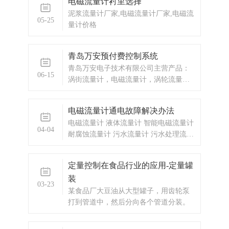
电磁流量计衬里选择
的是运行过程中响应时间、吞吐量等指
泥浆流量计厂家,电磁流量计厂家,电磁流
标的变化。定量控制系统不仅可以计量
05-25
量计价格
瞬时流量和累积总量，配合流量定量控
制系统使用还可以自动进行酒精加料、
放料的操作，只需要预先设定加料的量
青岛万安预付费控制系统
按启动键就可以了，达到预设量，阀门
青岛万安电子技术有限公司主营产品：
和泵自动关闭。青岛万安HY系列流量定
06-15
涡街流量计，电磁流量计，涡轮流量
量控制仪与流量传感器及控制流量通断
计，蒸汽预付费厂家，ic卡预付费系统，
的执行机构（一般是电磁通断阀）一
蒸汽预付费系统，显示仪表，热量表，
起，组成完整的流量定量控制系统。定
电磁流量计通电故障解决办法
差压式仪表，分析仪器，水质监测设
量控制特点：1、输入信号分...
电磁流量计 液体流量计 智能电磁流量计
备，压力仪表等，以及承接电气自动化
04-04
耐腐蚀流量计 污水流量计 污水处理流量
项目。欢迎来电咨询。热线电话：0532-
计 热水流量计 冷水流量计 酸碱溶液流
677
量计 纸浆流量计 纤维浆流量计
定量控制在食品行业的应用-定量罐
装
03-23
某食品厂大豆油从大型罐子，用齿轮泵
打到管道中，然后分向各个管道分装。