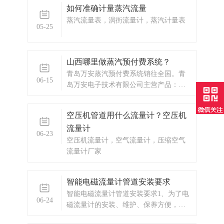
如何准确计量蒸汽流量
蒸汽流量表，涡街流量计，蒸汽计量表
05-25
山西哪里做蒸汽预付费系统？
青岛万安蒸汽预付费系统销往全国。青
06-15
岛万安电子技术有限公司主营产品：涡
街流量计，电磁流量计，涡轮流量计，
蒸汽预付费厂家，ic卡预付费系统，蒸汽
空压机管道用什么流量计？空压机
预付费系统，显示仪表，热量表，差压
流量计
式仪表，分析仪器，水质监测设备，压
06-23
力仪表等，以及承接电气自动化项目。
空压机流量计，空气流量计，压缩空气
欢迎来电
流量计厂家
智能电磁流量计管道安装要求
智能电磁流量计管道安装要求1、为了电
06-24
磁流量计的安装、维护、保养方便，电
磁流量计周围需保留足够的空间2、避免