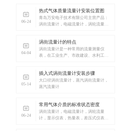
热式气体质量流量计安装位置图
青岛万安电子技术有限公司主营产品：
06-24
涡街流量计，电磁流量计，涡轮流量
计，显示仪表，热量表，差压式仪表，
分析仪器，水质监测设备，压力仪表
涡街流量计的特点
等，以及承接电气自动化项目。欢迎来
涡街流量计是一种常用的流量测量仪
电咨询。热线电话：0532-67731362
04-04
表，在工业生产、市政建设、水利工程
/0532-6773136
等领域得到了广泛应用。
插入式涡街流量计安装步骤
大口径涡街流量计，蒸汽涡街流量计，
05-14
蒸汽流量计
常用气体介质的标准状态密度
涡街流量计，电磁流量计，涡轮流量
06-24
计，显示仪表，热量表，差压式仪表，
分析仪器，水质监测设备，压力仪表
等，以及承接电气自动化项目。