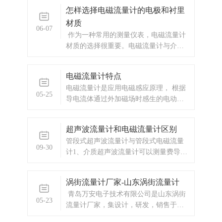
仪表与装置中的大类仪表之一，它被广
怎样选择电磁流量计的电极和衬里
泛适用于冶金、电力、煤炭、化工、石
材质
油、交通、建筑、轻纺、食品、医药、
06-07
农业、环境保护及人民日常生活等国民
作为一种常用的测量仪表，电磁流量计
经济各个领域。能源计量能源分为一次
材质的选择很重要。电磁流量计与介质
能源（煤炭、原油、煤层气、
接触的部分只有电极与测量管的内部，
根据不同介质的特性，需挑选合适的电
电磁流量计特点
极以及衬里材料。
电磁流量计是应用电磁感应原理， 根据
05-25
导电流体通过外加磁场时感生的电动势
来测量导电流体流量的一种仪器。 磁路
系统：其作用是产生均匀的直流或交流
超声波流量计和电磁流量计区别
磁场。
管段式超声波流量计与管段式电磁流量
09-30
计1、介质超声波流量计可以测量费导电
类介质，比如汽油、柴油、酒精等，不
能测量强酸强碱。电磁流量计可以测量
涡街流量计厂家-山东涡街流量计
导电率高的液体，可以测量强酸强碱。
青岛万安电子技术有限公司是山东涡街
不能测量石油制品和有机溶剂等。2、精
05-23
流量计厂家，集设计，研发，销售于一
度（1） 单声道超声波流量计精度
体的有限公司。自成立以来，凭借自身