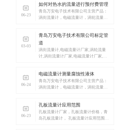
如何对热水的流量进行预付费管理
青岛万安电子技术有限公司主营产品：
06-23
涡街流量计，电磁流量计，涡轮流量
计，热水预付费，自来水预付费，换热
站预付费，ic卡预付费系统，蒸汽预付费
青岛万安电子技术有限公司标定管
系统，显示仪表，热量表，差压式仪
道
表，分析仪器，水质监测设备，压力仪
03-03
表等，以及承接电气自动化项目。
涡街流量计,电磁流量计厂家,涡轮流量
计,涡街流量计厂家,电磁流量计厂家,液
体流量计,气体流量计,蒸汽流量计,蒸汽
涡街流量计厂家,蒸汽涡街流量计价格罗
电磁流量计测量腐蚀性液体
茨表,分析仪器,液位计
青岛万安电子技术有限公司主营产品：
06-24
涡街流量计，电磁流量计，涡轮流量
计，显示仪表，热量表，差压式仪表，
分析仪器，水质监测设备，压力仪表
孔板流量计应用范围
等，以及承接电气自动化项目。
孔板流量计厂家，孔板流量计价格，青
06-23
岛孔板流量计， 孔板流量计应用范围比
较广泛工业生产流量仪表是过程自动化