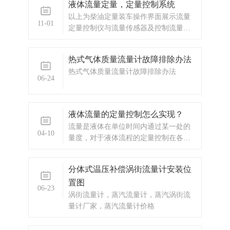
液体流量定量，定量控制系统
以上为柴油定量装车操作界面展示流量
11-01
定量控制仪与流量传感器及控制流量通
断的执行机构（一般是电磁通断阀或者
水泵，油泵）一起，组成完整的流量定
热式气体质量流量计故障排除办法
量控制系统。本流量定量控制仪按输入
热式气体质量流量计故障排除办法
信号分为频率脉冲输入型和流量变送信
06-24
号输入型两种供用户选择订购。
液体流量的定量控制怎么实现？
流量是液体在单位时间内通过某一处的
04-10
量度，对于液体流程的定量控制在各种
行业中都具有相当重要的应用。
分体式温压补偿涡街流量计安装位
置图
06-23
涡街流量计，蒸汽流量计，蒸汽涡街流
量计厂家，蒸汽流量计价格