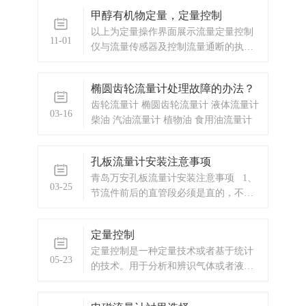
电磁流量计安装在温度变化很大或受到
甲醇有机物定量，定量控制
设备高温辐射的场所3、流量计应安装在
以上为定量操作界面展示流量定量控制
室内，如安装在室外，应避免阳光直
11-01
仪与流量传感器及控制流量通断的执行
射，必要时请安装防晒防水装置4、避免
机构（一般是电磁通断阀或者水泵，油
流量计。
泵）一起，组成完整的流量定量控制系
椭圆齿轮流量计处理故障的办法？
统。本流量定量控制仪按输入信号分为
齿轮流量计 椭圆齿轮流量计 液体流量计
频率脉冲输入型和流量变送信号输入型
03-16
柴油 汽油流量计 植物油 食用油流量计
两种供用户选择订购。本流量定量控制
仪接受流量传
孔板流量计安装注意事项
青岛万安孔板流量计安装注意事项 1、
03-25
节流件前后的直管段必须是直的，不得
有肉眼可见的弯曲。 2、安装节流件用
得直管段应该是光滑的。 3、节流件前
定量控制
后要求有足够长的直管段，这段足够
定量控制是一种定量技术或者基于统计
05-23
的技术。用于分析和辨识气体或者液体
流动过程中性能变化的原因，并使性能
变化控制在可接受范围内。性能变化指