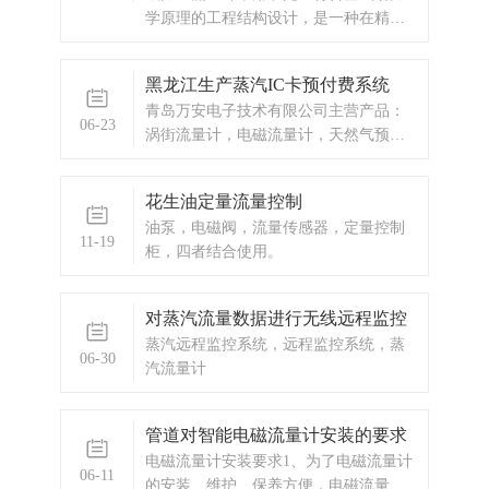
学原理的工程结构设计，是一种在精
度、功效及可靠方面达到了无比卓越程
度的传感元件，流体从探头流过后在探
黑龙江生产蒸汽IC卡预付费系统
头后部产生部分真空，并在探头的两侧
青岛万安电子技术有限公司主营产品：
出现旋涡。
06-23
涡街流量计，电磁流量计，天然气预付
费系统，天然气IC卡预付费系统，涡轮
流量计，蒸汽预付费厂家，ic卡预付费系
花生油定量流量控制
统，蒸汽预付费系统，显示仪表，热量
油泵，电磁阀，流量传感器，定量控制
表，差压式仪表，分析仪器，水质监测
11-19
柜，四者结合使用。
设备，压力仪表等，以及承接电气自动
化项目
对蒸汽流量数据进行无线远程监控
蒸汽远程监控系统，远程监控系统，蒸
06-30
汽流量计
管道对智能电磁流量计安装的要求
电磁流量计安装要求1、为了电磁流量计
06-11
的安装、维护、保养方便，电磁流量计