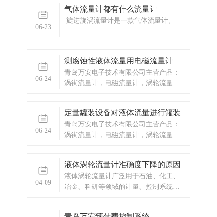
气体流量计都有什么流量计
旋进旋涡流量计是一款气体流量计。
06-23
测腐蚀性液体流量用电磁流量计
青岛万安电子技术有限公司主营产品：
06-24
涡街流量计，电磁流量计，涡轮流量
计，预付费流量计，IC卡预付费流量
计，蒸汽预付费，天然气预付费，热水
定量罐装设备对液体流量进行罐装
预付费，显示仪表，热量表，差压式仪
青岛万安电子技术有限公司主营产品：
表，分析仪器，水质监测设备，压力仪
06-24
涡街流量计，电磁流量计，涡轮流量
表等，以及承接电气自动化项目。欢迎
计，定量罐装，定量控制设备，定量控
来电咨询。
制厂家，IC卡预付费流量计，蒸汽预付
液体涡轮流量计准确度下降的原因
费流量计，IC卡预付费，显示仪表，热
液体涡轮流量计广泛用于石油、化工、
量表，差压式仪表，分析仪器，水质监
04-09
冶金、科研等领域的计量、控制系统。
测设备，压力仪表等，以及承接电气自
配备有卫生接头的液体涡轮
动化项目。
青岛万安预付费控制系统