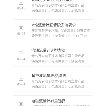
青岛万安电子技术有限公司主营产品：
06-15
涡街流量计，电磁流量计，涡轮流量
计，蒸汽预付费厂家，ic卡预付费系统，
蒸汽预付费系统，显示仪表，热量表，
V锥流量计直管段安装要求
差压式仪表，分析仪器，水质监测设
安装直管段要求低。V锥流量计对安装直
备，压力仪表等，以及承接电气自动化
06-23
管段要求低，上游直管：0－3D；下游直
项目。欢迎来电咨询。热线电话：0532-
管：0－1D。由于V锥流量传感器的外形
677
和中心安装位置的特点，它直接与流动
汽油流量计选型方法
的高流速区域产生相互作用，V锥体迫使
青岛万安电子技术有限公司主营产品：
高流速区域与靠近管壁的低流速混合。
06-24
涡街流量计，电磁流量计，涡轮流量
流体接近锥体时流态变得"
计，显示仪表，热量表，差压式仪表，
分析仪器，水质监测设备，压力仪表
超声波流量表/热量表
等，以及承接电气自动化项目。
青岛万安电子技术有限公司主营产品：
06-24
涡街流量计，电磁流量计，涡轮流量
计，显示仪表，热量表，差压式仪表，
分析仪器，水质监测设备，压力仪表
电磁流量计衬里选择
等，以及承接电气自动化项目。