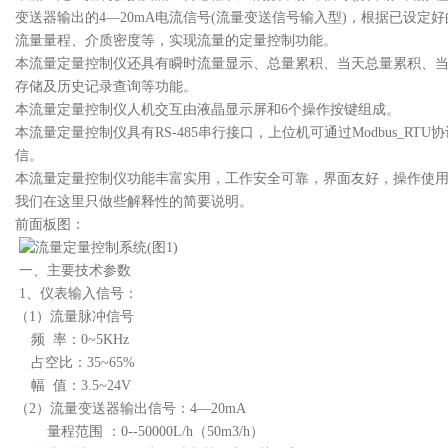
变送器输出的4—20mA电流信号(流量变送信号输入型)，根据已设定好
流量量程、介质密度等，实现流量的定量控制功能。
本流量定量控制仪还具有瞬时流量显示、总量累积、当天总量累积、
存储及历史记录查询等功能。
本流量定量控制仪人机交互由液晶显示屏和6个操作按键组成。
本流量定量控制仪具有RS-485串行接口，上位机可通过Modbus_RTU
协
信。
本流量定量控制仪功能丰富实用，工作安全可靠，界面友好，操作使
我们在这里只做些解释性的简要说明。
前面板图：
一、主要技术参数
1、仪表输入信号：
（1）流量脉冲信号
频 率：0~5KHz
占空比：35~65%
幅 值：3.5~24V
（2）流量变送器输出信号：
4—20mA
量程范围 ：0--50000L/h（50m3/h）