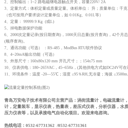
2、控制输出：1~2 路电磁继电器触点开关，容量220V/ 2A
3、定量方式：体积定量或质量定量。
体积单位： 升；
质量单位：千克
（也可按用户要求设计定量单位，如 0.01Kg、0.01L等）
4、定量： 99999.9 Kg (或L)
5、掉电数据保护功能
6、2000次定量记录(按日期查询)，1000天日总量(按月查询)，42个
(顺序查询)。
7、通讯功能（可选） ：RS-485，ModBus RTU软件协议
8、4~20mA输出功能（可选）
9、外形尺寸：160x80x120 mm 开孔尺寸；；154x75 mm
10、仪表供电：180~265VAC，45~65Hz，(其他供电方式如DC24V可
11、环境条件：
温度 -20—55℃；
湿度 ≤95％RH,无冷凝；
海拔 ≤3500
青岛万安电子技术有限公司主营产品：涡街流量计，电磁流量计
计，定量装车，显示仪表，热量表，差压式仪表，分析仪器，水
压力仪表等，以及承接电气自动化项目。欢迎来电咨询。
热线电话：0532-67731362 /0532-67731361