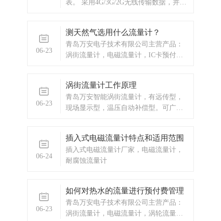
表。 采用4G/3G/2G无线传输数据，并具
备无线信号质量监测功能。 大容量数据
存储。 平均工作电流仅10mA。 具备电
测天然气选用什么流量计？
源电源检测功能 抗高温、耐严寒，工作
青岛万安电子技术有限公司主营产品：
温度：-40~+85℃。
06-23
涡街流量计，电磁流量计，IC卡预付
费，蒸汽预付费厂家，IC卡预付费价
格，热水预付费，供热公司预付费，换
涡街流量计工作原理
热站预付费，涡轮流量计，显示仪表，
青岛万安智能涡街流量计，有远传型，
热量表，差压式仪表，分析仪器，水质
06-23
现场显示型，温压自动补偿型。可广泛
监测设备，压力仪表等，以及承接电气
应用于化工、石油、冶金、轻工、环
自动化项目。
保、市政、电力等部门。
插入式电磁流量计特点和适用范围
插入式电磁流量计厂家，电磁流量计，
06-24
耐腐蚀流量计
如何对热水的流量进行预付费管理
青岛万安电子技术有限公司主营产品：
06-23
涡街流量计，电磁流量计，涡轮流量