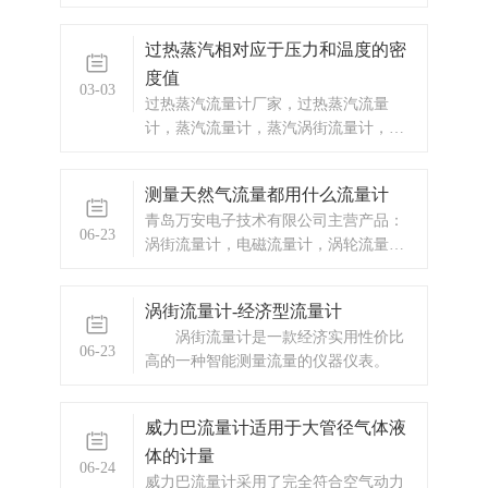
计，热水预付费，自来水预付费，换热
站预付费，ic卡预付费系统，蒸汽预付费
过热蒸汽相对应于压力和温度的密
系统，显示仪表，热量表，差压式仪
度值
表，分析仪器，水质监测设备，压力仪
03-03
表等，以及承接电气自动化项目。
过热蒸汽流量计厂家，过热蒸汽流量
计，蒸汽流量计，蒸汽涡街流量计，蒸
汽涡街流量计厂家，蒸汽涡街流量计价
格，蒸汽流量计
测量天然气流量都用什么流量计
青岛万安电子技术有限公司主营产品：
06-23
涡街流量计，电磁流量计，涡轮流量
计，显示仪表，热量表，差压式仪表，
分析仪器，水质监测设备，压力仪表
涡街流量计-经济型流量计
等，以及承接电气自动化项目。
涡街流量计是一款经济实用性价比
06-23
高的一种智能测量流量的仪器仪表。
威力巴流量计适用于大管径气体液
体的计量
06-24
威力巴流量计采用了完全符合空气动力