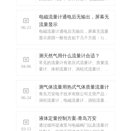
周围需保留足够的空间2、避免电磁流量
计安装在温度变化很大或受到设备高温
电磁流量计通电后无输出，屏幕无
辐射的场所3、流量计应安装在室内，如
流量显示
安装在室外，应避免阳光直射，必要时
06-23
请安装防晒防水装置
电磁流量计通电后无输出，屏幕无流量
显示原因一般包含如下几个方面：1)、
仪表测量介质不正确，介质电导率不符
合仪表规定2)、电极受到强烈污染3)、现
测天然气用什么流量计合适？
场有强干扰4)、流量小，小信号设定不
常见的流量计有差压式流量计、质量流
合理5)、安装不正确，电极没有接触介
04-06
量计、体积流量计、涡轮式流量计、超
质6)、传感器装在非金属管道，却无
声波流量计等。差压式流量计是通过测
量管道中的压差以计算流量的。质量流
测气体流量用热式气体质量流量计
量计是直接测量介质的质量流量，而不
青岛万安电子技术有限公司主营产品：
是通过体积和密度的乘积计算。
06-24
涡街流量计，电磁流量计，涡轮流量
计，显示仪表，热量表，差压式仪表，
分析仪器，水质监测设备，压力仪表
液体定量控制方案-青岛万安
等，以及承接电气自动化项目。
通过循环提液泵与电磁阀门以及流量计
03-13