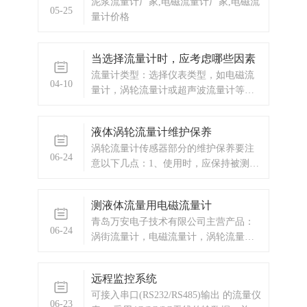
泥浆流量计厂家,电磁流量计厂家,电磁流
05-25
量计价格
当选择流量计时，应考虑哪些因素
流量计类型：选择仪表类型，如电磁流
04-10
量计，涡轮流量计或超声波流量计等，
应根据被测介质的性质以及安装环境和
测量精度来选择。
液体涡轮流量计维护保养
涡轮流量计传感器部分的维护保养要注
06-24
意以下几点：1、使用时，应保持被测介
质的清洁，不含纤维和颗粒等杂质。2、
涡轮流量传感器在开始使用时，应先将
测液体流量用电磁流量计
传感器内缓慢的充满介质，然后再开启
青岛万安电子技术有限公司主营产品：
出口阀门（阀门应安装在流量计后
06-24
涡街流量计，电磁流量计，涡轮流量
端），严禁传感器处于无介质状态时受
计，显示仪表，热量表，差压式仪表，
到高速流体的
分析仪器，水质监测设备，压力仪表
远程监控系统
等，以及承接电气自动化项目。
可接入串口(RS232/RS485)输出 的流量仪
06-23