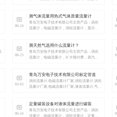
V形锥体在测量管道中心节流，与传统的差压
流量计不同，把从管道中心孔突变节流，改
测气体流量用热式气体质量流量计
为沿管壁环状节流。
青岛万安电子技术有限公司主营产品：涡街
06-24
0
流量计，电磁流量计，涡轮流量计，显示仪
表，热量表，差压式仪表，分析仪器，水质
监测设备，压力仪表等，以及承接电气自动
测天然气选用什么流量计？
化项目。
气
青岛万安电子技术有限公司主营产品：涡街
06-23
0
流量计，电磁流量计，IC卡预付费，蒸汽预
付费厂家，IC卡预付费价格，热水预付费，
供热公司预付费，换热站预付费，涡轮流量
青岛万安电子技术有限公司标定管道
计，显示仪表，热量表，差压式仪表，分析
仪器，水质监测设备，压力仪表等，以及承
涡街流量计,电磁流量计厂家,涡轮流量计,涡街
03-03
0
接电气自动化项目。
流量计厂家,电磁流量计厂家,液体流量计,气体
流量计,蒸汽流量计,蒸汽涡街流量计厂家,蒸汽
涡街流量计价格罗茨表,分析仪器,液位计
定量罐装设备对液体流量进行罐装
青岛万安电子技术有限公司主营产品：涡街
06-24
0
流量计，电磁流量计，涡轮流量计，定量罐