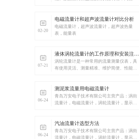
GPRS/CDMA 无线传输DTU模块，可轻松将
用户的瞬时流量、累计流量、温度、压力、
电磁流量计和超声波流量计对比分析
余额、阀门开度、箱门开闭状态等信息上传
到监控室的电脑。
电磁流量计，超声波流量计，超声波热量
02-20
表，能量表
液体涡轮流量计的工作原理和安装注意事项
涡轮流量计是一种常用的流量测量仪表，具
07-21
有使用灵活、测量精准、维护简便、性能稳
定等优点。
测泥浆流量用电磁流量计
青岛万安电子技术有限公司主营产品：涡街
06-24
流量计，电磁流量计，涡轮流量计，显示仪
表，热量表，差压式仪表，分析仪器，水质
监测设备，压力仪表等，以及承接电气自动
汽油流量计选型方法
化项目。
青岛万安电子技术有限公司主营产品：涡街
06-24
流量计，电磁流量计，涡轮流量计，显示仪