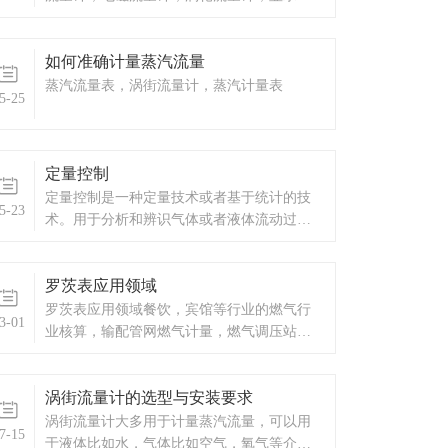
表，热量表，差压式仪表，分析仪器，水质
监测设备，压力仪表等，以及承接电气自动
如何准确计量蒸汽流量
化项目。欢迎来电咨询。热线电话：0532-
67731362 /0532-6773136
蒸汽流量表，涡街流量计，蒸汽计量表
5-25
定量控制
定量控制是一种定量技术或者基于统计的技
5-23
术。用于分析和辨识气体或者液体流动过程
中性能变化的原因，并使性能变化控制在可
接受范围内。性能变化指的是运行过程中响
罗茨表应用领域
应时间、吞吐量等指标的变化。定量控制系
统不仅可以计量瞬时流量和累积总量，配合
罗茨表应用领域餐饮，宾馆等行业的燃气行
3-01
流量定量控制系统使用还可以自动进行酒精
业核算，输配管网燃气计量，燃气调压站计
加料、放料的操作，只需要预先设定加料的
量，工业和民用锅炉等燃气计量，也可用作
量按启动键就可以了，达到预设量，阀门和
丙烷，氮气，工业惰性气体等各种无腐蚀性
泵自动关闭。青岛万安HY系列流量定量控制
涡街流量计的选型与安装要求
气体标准流量计量。
仪与流量传感器及控制流量通断的执行机构
涡街流量计大多用于计量蒸汽流量，可以用
7-15
（一般是电磁通断阀）一起，组成完整的流
于液体比如水，气体比如空气，氧气等介质