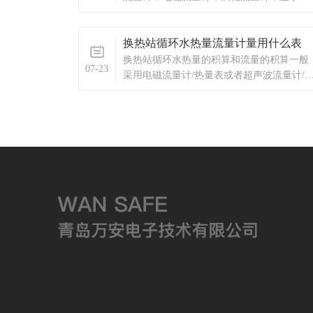
表，热量表，差压式仪表，分析仪器，水质
监测设备，压力仪表等，以及承接电气自动
换热站循环水热量流量计量用什么表
化项目。
换热站循环水热量的积算和流量的积算一般
07-23
采用电磁流量计/热量表或者超声波流量计/
量表。