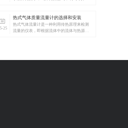
量定量控制系统。定量控制特点：1、输入信
的计量，是一款具有广泛用途的流量仪表，
号分...
应用领域主要包括工业生产过程、能源流
热式气体质量流量计的选择和安装
量、环境保护工程、交通运输等。
热式气体流量计是一种利用传热原理来检测
5-25
流量的仪表，即根据流体中的流体与热源
（流体内部或外部加热的物体或加热）之间
的热交换关系来检测流量。测量管外的本
体）;主要测量气体;热量气体质量流量计主要
分为两类，即热量分布和插入式。1.热式气体
质量流量计的特性（