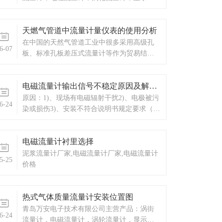
表，热量表，差压式仪表，分析仪器，水质
监测设备，压力仪表等，以及承接电气自动
天燃气管道中流量计量仪表的使用分析
化项目。
在中国的天然气管道工业中很多采用高级孔
6-07
板、标准孔板差压式流量计等作为贸易结算
的计量仪表，在较小的管道中也有采用涡街
流量计的情况。现在随着流量计行业的迅速
电磁流量计输出信号不稳定原因及解决方案
发展，天然气管道的计量仪表出现多样化的
发展，气体罗茨流量计成为各大厂商竞相追
原因：1)、现场有电磁辐射干扰2)、电极被污
6-24
逐的结算仪表。气体罗茨
染或损伤3)、安装不符合说明书规定要求（直
管段、弯头、阀门、汞）4)、传感器不同心或
密封垫凸入管内5)、上下阀门有扰动6)、液体
电磁流量计衬里选择
中夹带气泡或大颗粒7)、管道有泄漏8)、管道
有强烈运动9)、工艺生产出现液体波
泥浆流量计厂家,电磁流量计厂家,电磁流量计
5-25
价格
热式气体质量流量计安装位置图
青岛万安电子技术有限公司主营产品：涡街
6-24
流量计，电磁流量计，涡轮流量计，显示仪