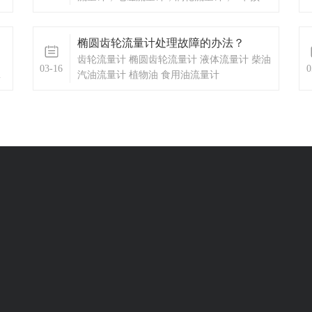
费系统，蒸汽预付费系统，显示仪表，热量
表，差压式仪表，分析仪器，水质监测设
椭圆齿轮流量计处理故障的办法？
备，压力仪表等，以及承接电气自动化项
目。
齿轮流量计 椭圆齿轮流量计 液体流量计 柴油
03-16
0
热
汽油流量计 植物油 食用油流量计