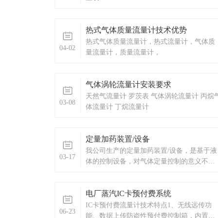
热式气体质量流量计技术优势
热式气体质量流量计，热式流量计，气体质
04-02
量流量计，质量流量计，
气体涡轮流量计安装要求
天然气流量计 罗茨表 气体涡轮流量计 丙烷
03-08
体流量计 丁烷流量计
定量加药装置/设备
我公司生产的定量加药装置/设备，是基于液
03-17
体的控制设备，对气体定量控制的意义不
大。一套设备含：流量传感器，定量控制
器，阀门流量传感器，需要根据介质的的形
电厂蒸汽IC卡预付费系统
态选择何种传感器，一般为液体涡轮流量
计，椭圆齿轮流量计，液体腰轮流量计，电
IC卡预付费流量计技术特点1、无线远传功
06-23
磁流量计，涡街流量计等。用
能、数据上传防盗性预付费控制箱，内置