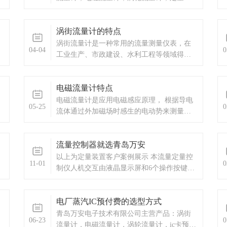
装，定量控制设备，定量控制厂家，IC卡预
付费流量计，蒸汽预付费流量计，IC卡预付
涡街流量计的特点
费，显示仪表，热量表，差压式仪表，分析
仪器，水质监测设备，压力仪表等，以及承
涡街流量计是一种常用的流量测量仪表，在
04-04
0
接电气自动化项目。
工业生产、市政建设、水利工程等领域得到
了广泛应用。
电磁流量计特点
电磁流量计是应用电磁感应原理， 根据导电
05-25
0
流体通过外加磁场时感生的电动势来测量导
电流体流量的一种仪器。 磁路系统：其作用
是产生均匀的直流或交流磁场。
流量控制器就选青岛万安
以上为定量装置客户案例展示 本流量定量控
11-01
0
制仪人机交互由液晶显示屏和6个操作按键组
成。本流量定量控制仪具有RS-485串行接
口，上位机可通过Modbus_RTU协议与之通
电厂蒸汽IC预付费的选型方式
信。
青岛万安电子技术有限公司主营产品：涡街
06-23
0
流量计，电磁流量计，涡轮流量计，ic卡预付