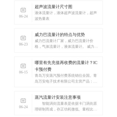
磁流量计内部的测量管时，液体在磁场
超声波流量计尺寸图
中运动会产生电动势，根据法拉第电磁
液体流量计，液体超声波流量计，超声
感应定律，电磁流量计产生的电信号与
06-24
波热量表
液体的流速成正比，通过测量这个信号
可以得到流体的流量大小。
威力巴流量计的特点与优势
威力巴流量计厂家，威力巴流量计价
06-23
格，气体流量计，液体流量计。 威力巴
特点及优势结构简单、重量轻威力巴流
量计由一根带有多组取压孔的探头和引
哪里有先充值再收费的流量计？IC
压管、管接头等所组成，除带截止阀的
卡预付费
形式结构较为复杂外，一般结构都比较
06-15
简单，总共才10多个部件。
青岛万安蒸汽预付费系统销往全国。青
岛万安电子技术有限公司主营产品：涡
街流量计，电磁流量计，涡轮流量计，
蒸汽预付费厂家，ic卡预付费系统，蒸汽
蒸汽流量计安装注意事项
预付费系统，显示仪表，热量表，差压
智能涡街流量表是依据卡门涡街原
式仪表，分析仪器，水质监测设备，压
06-24
理研制而成，存正功耗微低、量程比
力仪表等，以及承接电气自动化项目。
宽、构造容易、结实耐用、用处广、寿
欢迎来电