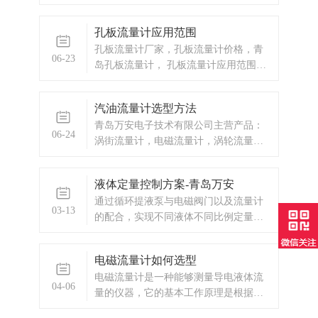
孔板流量计应用范围
孔板流量计厂家，孔板流量计价格，青
06-23
岛孔板流量计， 孔板流量计应用范围比
较广泛工业生产流量仪表是过程自动化
仪表与装置中的大类仪表之一，它被广
汽油流量计选型方法
泛适用于冶金、电力、煤炭、化工、石
青岛万安电子技术有限公司主营产品：
油、交通、建筑、轻纺、食品、医药、
06-24
涡街流量计，电磁流量计，涡轮流量
农业、环境保护及人民日常生活等国民
计，显示仪表，热量表，差压式仪表，
经济各个领域。能源计量能源分为一次
分析仪器，水质监测设备，压力仪表
能源（煤炭、原油、煤层气、
液体定量控制方案-青岛万安
等，以及承接电气自动化项目。
通过循环提液泵与电磁阀门以及流量计
03-13
的配合，实现不同液体不同比例定量添
加到收集罐中。
电磁流量计如何选型
电磁流量计是一种能够测量导电液体流
04-06
量的仪器，它的基本工作原理是根据电
磁感应定律实现的。当导电液体流经电