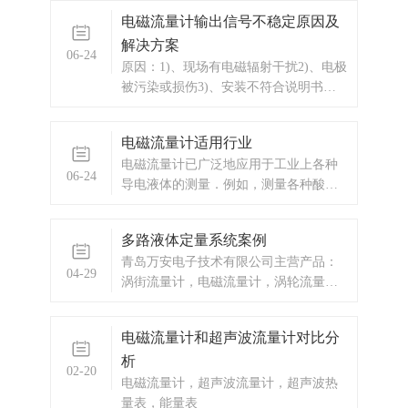
665.20亿美元，增幅47.97%；同期，全
电磁流量计输出信号不稳定原因及
国31个省市仪器仪表行业累计出口总额
解决方案
为438.71亿美元，增幅27.15%。2018年
06-24
我国进口
原因：1)、现场有电磁辐射干扰2)、电极
被污染或损伤3)、安装不符合说明书规
定要求（直管段、弯头、阀门、汞）
4)、传感器不同心或密封垫凸入管内5)、
电磁流量计适用行业
上下阀门有扰动6)、液体中夹带气泡或
电磁流量计已广泛地应用于工业上各种
大颗粒7)、管道有泄漏8)、管道有强烈运
06-24
导电液体的测量．例如，测量各种酸、
动9)、工艺生产出现液体波
碱、盐等腐蚀液体；各种易燃，易爆介
质；各种工业污水，纸浆，泥浆
多路液体定量系统案例
等。 电磁流量计的优点 1、电
青岛万安电子技术有限公司主营产品：
磁流量计是—种体积流量测量仪表，在
04-29
涡街流量计，电磁流量计，涡轮流量
测量过程中，它不受被测介质的
计，显示仪表，热量表，差压式仪表，
分析仪器，水质监测设备，压力仪表
电磁流量计和超声波流量计对比分
等，以及承接电气自动化项目。
析
02-20
电磁流量计，超声波流量计，超声波热
量表，能量表