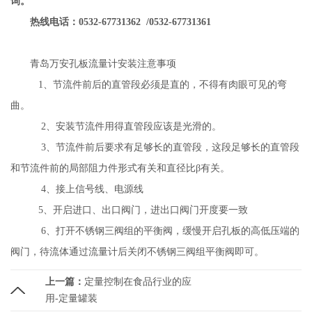
询。
热线电话：0532-67731362 /0532-67731361
青岛万安孔板流量计安装注意事项
1、节流件前后的直管段必须是直的，不得有肉眼可见的弯
曲。
2、安装节流件用得直管段应该是光滑的。
3、
节流件前后要求有足够长的直管段，这段足够长的直管段
和节流件前的局部阻力件形式有关和直径比β有关。
4、接上信号线、电源线
5、开启进口、出口阀门，进出口阀门开度要一致
6、打开不锈钢三阀组的平衡阀，缓慢开启孔板的高低压端的
阀门，待流体通过流量计后关闭不锈钢三阀组平衡阀即可。
上一篇：
定量控制在食品行业的应
用-定量罐装