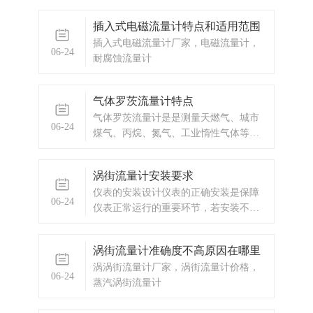
表。气体罗茨
插入式电磁流量计特点和适用范围
插入式电磁流量计厂家，电磁流量计，
06-24
耐腐蚀流量计
气体罗茨流量计特点
气体罗茨流量计是是测量天燃气、城市
06-24
煤气、丙烷、氮气、工业惰性气体等非
腐蚀性气体的的理想仪表。
涡街流量计安装要求
仪表的安装设计仪表的正确安装是保障
06-24
仪表正常运行的重要环节，若安装不
当，轻则影响仪表的使用精度，重则会
影响仪表的使用寿命，甚至会损坏仪
涡街流量计准确度不高原因在哪里
表。
涡涡街流量计厂家，涡街流量计价格，
06-24
蒸汽涡街流量计