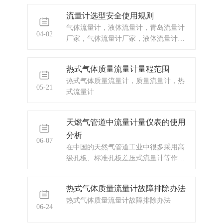
数长。 再安装智能涡街流量计过程
流量计选型安全使用规则
中，应留意以下事项： 1.安装的时
气体流量计，液体流量计，青岛流量计
候不能带着仪表焊接法兰。 2
04-02
厂家，气体流量计厂家，液体流量计厂
家
热式气体质量流量计量程范围
热式气体质量流量计，质量流量计，热
05-21
式流量计
天燃气管道中流量计量仪表的使用
分析
06-07
在中国的天然气管道工业中很多采用高
级孔板、标准孔板差压式流量计等作为
贸易结算的计量仪表，在较小的管道中
也有采用涡街流量计的情况。现在随着
热式气体质量流量计故障排除办法
流量计行业的迅速发展，天然气管道的
热式气体质量流量计故障排除办法
计量仪表出现多样化的发展，气体罗茨
06-24
流量计成为各大厂商竞相追逐的结算仪