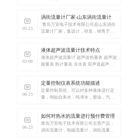
涡街流量计厂家-山东涡街流量计
青岛万安电子技术有限公司是山东涡街
05-23
流量计厂家，集设计，研发，销售于一
体的有限公司。自成立以来，凭借自身
技术研发实力和丰富的项目管理经验，
液体超声波流量计技术特点
与国内多个企业建立了长期的合作关
液体超声波流量计 超声波热量表 超声波
系。1、山东涡街流量计厂家产品：插入
03-08
能量表 热计量表 冷水表 双声道超声波
式涡街流量计公称通径：DN150-DN3000
水表
连接形式：球阀插入连接式供电方式：
锂电池/24VDC输出信号：脉冲/4-
定量控制仪表系统功能描述
20mA/RS485显示方式：中文显示或者英
定量控制系统，可以对多种液体进行定
文显示精度：2.5级防护等级：IP65
06-23
量，例如自来水，纯净水，柴油，汽
IP68（需要定制）测量介质：液体，气
油，植物油，花生油，色拉油，酸碱溶
体，蒸汽表体材质：304/316L不锈钢材
液等。整套定量控制系统包含水泵，电
质温度：-150°-350°压力：0.3Mpa-
如何对热水的流量进行预付费管理
磁阀（二选一，或者泵和阀都有），定
2.5Mpa补偿方式：不补偿/温压补...
青岛万安电子技术有限公司主营产品：
量控制系统/定量控制箱，流量传感器
06-23
涡街流量计，电磁流量计，涡轮流量
（可以是脉冲信号电流信号）。
计，热水预付费，自来水预付费，换热