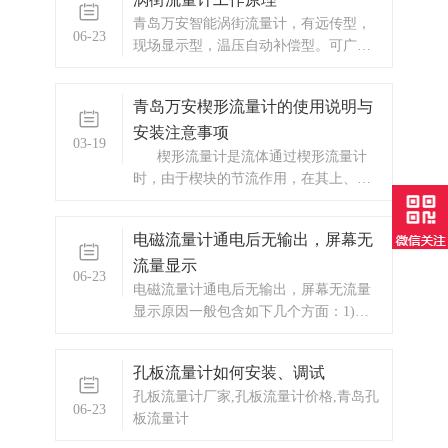
青岛万安智能涡街流量计，有远传型，
06-23
现场显示型，温压自动补偿型。可广泛
应用于化工、石油、冶金、轻工、环
保、市政、电力等部门。
青岛万安楔形流量计的使用说明与
安装注意事项
03-19
楔形流量计是流体通过楔形流量计
时，由于楔块的节流作用，在其上、下
游侧产生了一个与流量值成平方关系的
差压，将此差压从楔块两侧取压口引
电磁流量计通电后无输出，屏幕无
出，送至差压变送器转变为电信号输
流量显示
出，再经过专用智能流量积算仪运算
06-23
后，即可获知流量值。
电磁流量计通电后无输出，屏幕无流量
显示原因一般包含如下几个方面：1)、
仪表测量介质不正确，介质电导率不符
合仪表规定2)、电极受到强烈污染3)、现
​孔板流量计如何安装、调试
场有强干扰4)、流量小，小信号设定不
孔板流量计厂家,孔板流量计价格,青岛孔
合理5)、安装不正确，电极没有接触介
06-23
板流量计
质6)、传感器装在非金属管道，却无