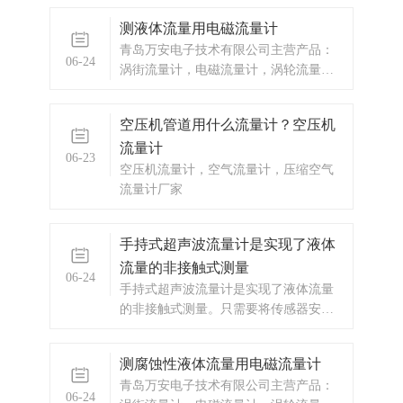
测液体流量用电磁流量计
青岛万安电子技术有限公司主营产品：
06-24
涡街流量计，电磁流量计，涡轮流量
计，显示仪表，热量表，差压式仪表，
分析仪器，水质监测设备，压力仪表
空压机管道用什么流量计？空压机
等，以及承接电气自动化项目。
流量计
06-23
空压机流量计，空气流量计，压缩空气
流量计厂家
手持式超声波流量计是实现了液体
流量的非接触式测量
06-24
手持式超声波流量计是实现了液体流量
的非接触式测量。只需要将传感器安装
在管道外壁，即可完成对流量的测量。
具有体积小，携带方便，测量准确的特
测腐蚀性液体流量用电磁流量计
点。
青岛万安电子技术有限公司主营产品：
06-24