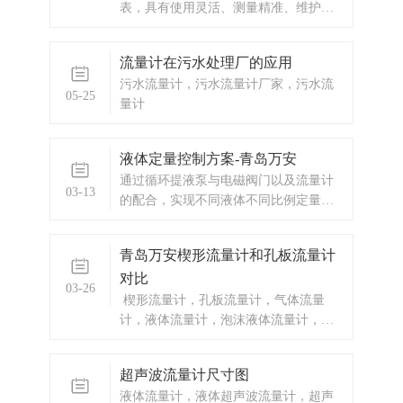
导致电磁流
表，具有使用灵活、测量精准、维护简
便、性能稳定等优点。
流量计在污水处理厂的应用
污水流量计，污水流量计厂家，污水流
05-25
量计
液体定量控制方案-青岛万安
通过循环提液泵与电磁阀门以及流量计
03-13
的配合，实现不同液体不同比例定量添
加到收集罐中。
青岛万安楔形流量计和孔板流量计
对比
03-26
楔形流量计，孔板流量计，气体流量
计，液体流量计，泡沫液体流量计，颗
粒液体流量计
超声波流量计尺寸图
液体流量计，液体超声波流量计，超声