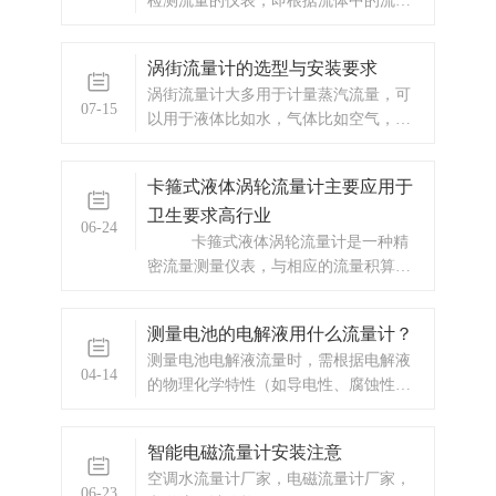
检测流量的仪表，即根据流体中的流体
与热源（流体内部或外部加热的物体或
加热）之间的热交换关系来检测流量。
涡街流量计的选型与安装要求
测量管外的本体）;主要测量气体;热量气
涡街流量计大多用于计量蒸汽流量，可
体质量流量计主要分为两类，即热量分
07-15
以用于液体比如水，气体比如空气，氧
布和插入式。1.热式气体质量流量计的
气等介质的计量，是一款具有广泛用途
特性（
的流量仪表，应用领域主要包括工业生
卡箍式液体涡轮流量计主要应用于
产过程、能源流量、环境保护工程、交
卫生要求高行业
通运输等。
06-24
卡箍式液体涡轮流量计是一种精
密流量测量仪表，与相应的流量积算仪
表配套可用于测量液体的流量和总量。
广泛用于石油、化工、冶金、科研等领
测量电池的电解液用什么流量计？
域的计量、控制系统。配备有卫生接头
测量电池电解液流量时，需根据电解液
的卡箍
04-14
的物理化学特性（如导电性、腐蚀性、
黏度等）以及工况条件（流量范围、温
度、压力等）选择合适的流量计。以下
智能电磁流量计安装注意
是几种适合测量电解液流量的流量计类
空调水流量计厂家，电磁流量计厂家，
型及其优缺点分析：选型关键因素总结
06-23