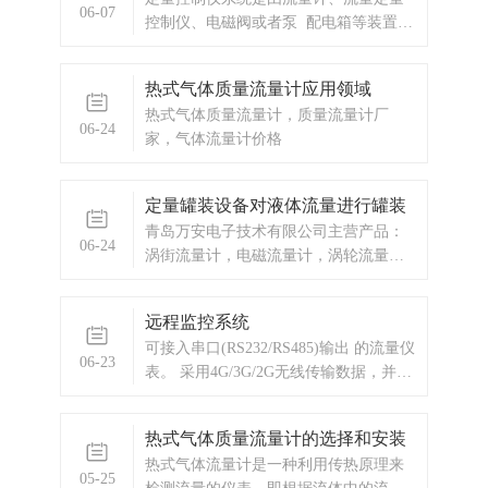
输入信号分为频率脉冲输入型和流量变
06-07
控制仪、电磁阀或者泵 配电箱等装置组
送信号输入型两种供用户选择订购。本
成。我公司设计生产的定量控制系统，
流量定量控制
可实现对流体的定量计量、定量灌装、
热式气体质量流量计应用领域
定量配料的定量控制。
热式气体质量流量计，质量流量计厂
06-24
家，气体流量计价格
定量罐装设备对液体流量进行罐装
青岛万安电子技术有限公司主营产品：
06-24
涡街流量计，电磁流量计，涡轮流量
计，定量罐装，定量控制设备，定量控
制厂家，IC卡预付费流量计，蒸汽预付
远程监控系统
费流量计，IC卡预付费，显示仪表，热
可接入串口(RS232/RS485)输出 的流量仪
量表，差压式仪表，分析仪器，水质监
06-23
表。 采用4G/3G/2G无线传输数据，并具
测设备，压力仪表等，以及承接电气自
备无线信号质量监测功能。 大容量数据
动化项目。
存储。 平均工作电流仅10mA。 具备电
热式气体质量流量计的选择和安装
源电源检测功能 抗高温、耐严寒，工作
热式气体流量计是一种利用传热原理来
温度：-40~+85℃。
05-25