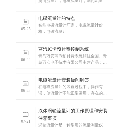
涡街流量计，电磁流量计，涡轮流量
计，预付费流量计，IC卡预付费流量
计，蒸汽预付费，天然气预付费，热水
电磁流量计的特点
预付费，显示仪表，热量表，差压式仪
智能电磁流量计厂家，电磁流量计价
表，分析仪器，水质监测设备，压力仪
05-25
格，电磁流量计
表等，以及承接电气自动化项目。欢迎
来电咨询。
蒸汽IC卡预付费控制系统
青岛万安蒸汽预付费系统销往全国。青
06-22
岛万安电子技术有限公司主营产品：涡
街流量计，电磁流量计，涡轮流量计，
蒸汽IC卡预付费控制系统，蒸汽预付费
电磁流量计安装疑问解答
厂家，ic卡预付费系统，蒸汽预付费系
在电磁流量计的装置过程中，操作有
统，显示仪表，热量表，差压式仪表，
06-23
误，使流量计不能正常运用，存在的疑
分析仪器，水质监测设备，压力仪表
问如下： 1、信号电缆屏蔽层剥线长
等，以及承接电气自动化项目。
度不妥， 当电磁流量计接入变送器和流
液体涡轮流量计的工作原理和安装
量管道之间的信号电缆时，接线处屏蔽
注意事项
层的剥离长度也有清晰的要求，如果不
07-21
按要求操作，就可能出现干扰的状况，
涡轮流量计是一种常用的流量测量仪