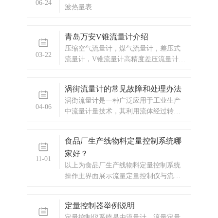
06-24
波热量表
青岛万安V锥流量计介绍
压缩空气流量计，煤气流量计，差压式
03-22
流量计，V锥流量计高精度差压流量计。
它是利用V形锥体在测量管道中心节流，
与传统的差压流量计不同，把从管道中
涡街流量计的常见故障和处理办法
心孔突变节流，改为沿管壁环状节流。
涡街流量计是一种广泛应用于工业生产
04-06
中流量计量技术，其利用流体经过转子
时产生角动量，通过传感器感应输出脉
冲，运用计算机技术来实现流量测量及
食品厂生产线物料定量控制系统哪
显示输出，具有精度高、响应快、安装
家好？
维护简便等优点。
11-01
以上为食品厂生产线物料定量控制系统
操作主界面展示流量定量控制仪与流量
传感器及控制流量通断的执行机构（一
般是电磁通断阀）一起，组成完整的流
定量控制器举例说明
量定量控制系统。本流量定量控制仪按
定量控制仪系统是由流量计、流量定量